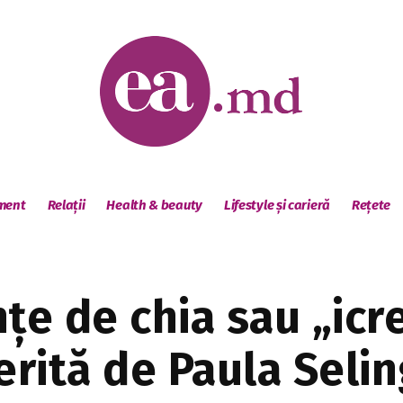
sment
Relații
Health & beauty
Lifestyle și carieră
Rețete
țe de chia sau „icr
erită de Paula Selin