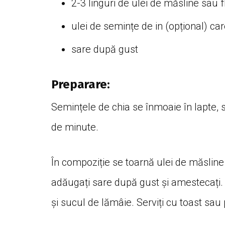
2-3 linguri de ulei de măsline sau 
ulei de semințe de in (opțional) ca
sare după gust
Preparare:
Semințele de chia se înmoaie în lapte, 
de minute.
În compoziție se toarnă ulei de măsline
adăugați sare după gust și amestecați.
și sucul de lămâie. Serviți cu toast sau 