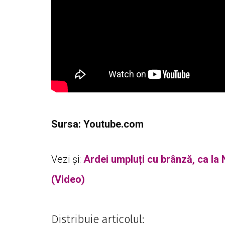
Sursa: Youtube.com
Vezi și:
Ardei umpluți cu brânză, ca la 
(Video)
Distribuie articolul: