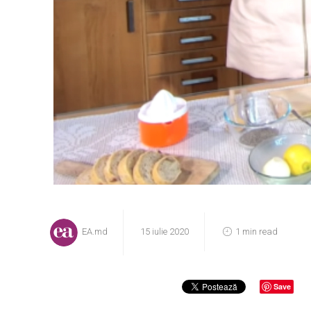
EA.md
15 iulie 2020
1 min read
Save