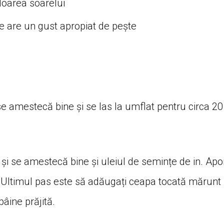
floarea soarelui
re are un gust apropiat de pește
se amestecă bine și se las la umflat pentru circa 20
 și se amestecă bine și uleiul de semințe de in. Apo
 Ultimul pas este să adăugați ceapa tocată mărunt
pâine prăjită.