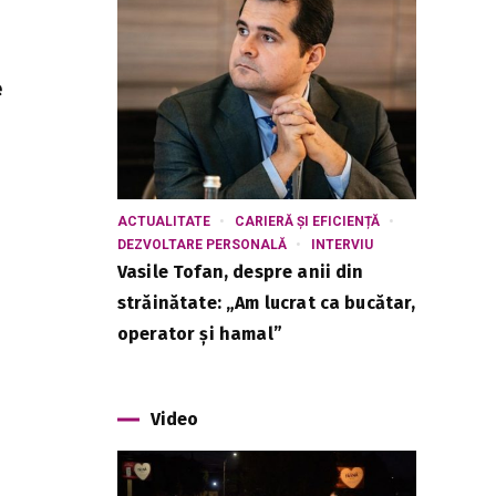
e
ACTUALITATE
CARIERĂ ȘI EFICIENȚĂ
DEZVOLTARE PERSONALĂ
INTERVIU
Vasile Tofan, despre anii din
străinătate: „Am lucrat ca bucătar,
operator și hamal”
Video