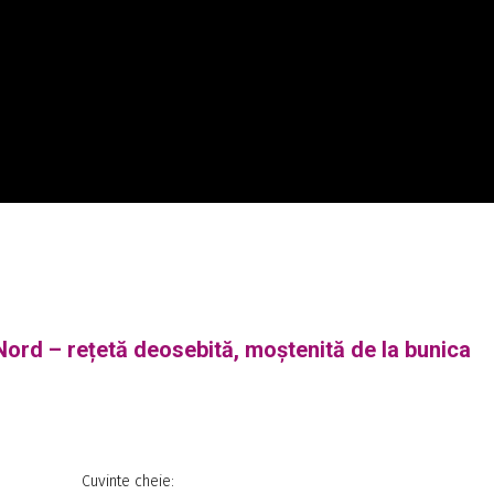
Nord – rețetă deosebită, moștenită de la bunica
Cuvinte cheie: