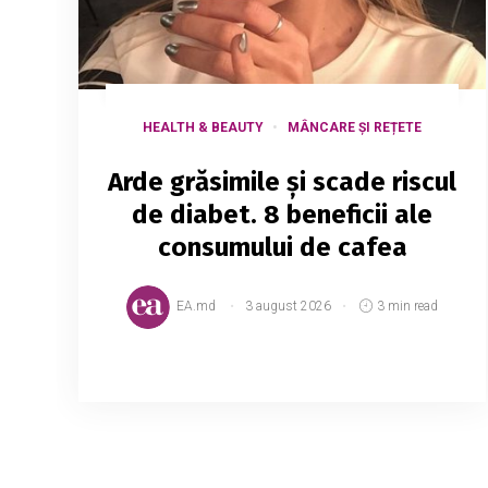
HEALTH & BEAUTY
MÂNCARE ȘI REȚETE
Arde grăsimile și scade riscul
de diabet. 8 beneficii ale
consumului de cafea
EA.md
3 august 2026
3 min read
Cafeaua este una dintre cele mai populare
băuturi din lume, iar mulțumită
antioxidanților și nutrienților din
compoziție, este și sănătoasă. Studiile