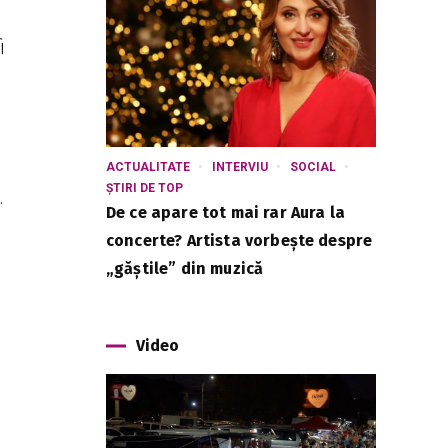
i
ACTUALITATE
INTERVIU
SOCIAL
ȘTIRI DE TOP
.
De ce apare tot mai rar Aura la
concerte? Artista vorbește despre
„găștile” din muzică
Video