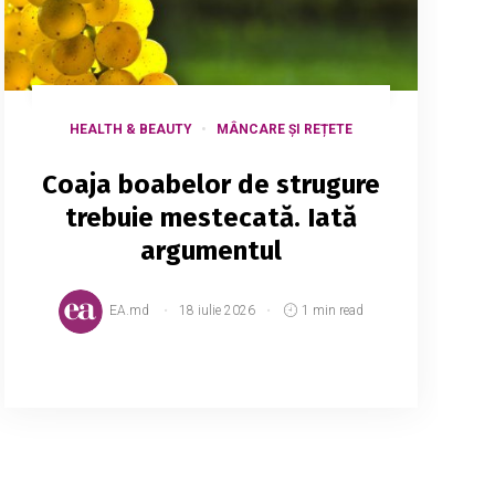
HEALTH & BEAUTY
MÂNCARE ȘI REȚETE
Coaja boabelor de strugure
trebuie mestecată. Iată
argumentul
EA.md
18 iulie 2026
1 min read
Strugurele este unicul fruct care poate fi
mâncat singur, neîsoțit de alte alimente,
zile de-a rândul, fără a determina carențe.
Cura de struguri este ideală pentru a ne