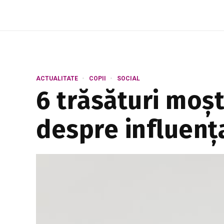
arată că cei care consumă f...
ACTUALITATE
COPII
SOCIAL
6 trăsături moșt
despre influenț