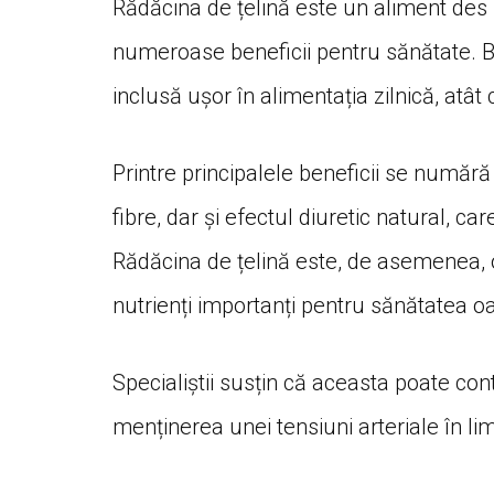
Rădăcina de țelină este un aliment des f
numeroase beneficii pentru sănătate. Bo
inclusă ușor în alimentația zilnică, atât c
Printre principalele beneficii se numără 
fibre, dar și efectul diuretic natural, c
Rădăcina de țelină este, de asemenea, o
nutrienți importanți pentru sănătatea oa
Specialiștii susțin că aceasta poate cont
menținerea unei tensiuni arteriale în li