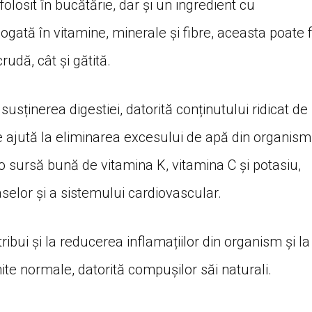
olosit în bucătărie, dar și un ingredient cu
gată în vitamine, minerale și fibre, aceasta poate f
rudă, cât și gătită.
susținerea digestiei, datorită conținutului ridicat de
are ajută la eliminarea excesului de apă din organism
 sursă bună de vitamina K, vitamina C și potasiu,
selor și a sistemului cardiovascular.
ribui și la reducerea inflamațiilor din organism și la
mite normale, datorită compușilor săi naturali.