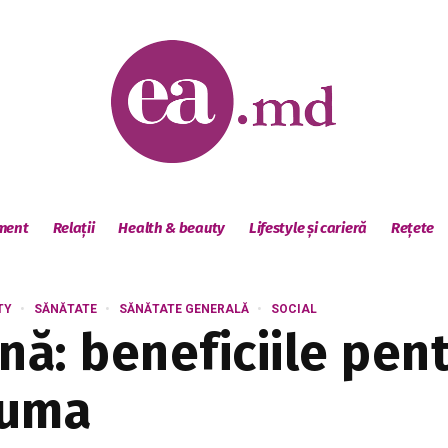
sment
Relații
Health & beauty
Lifestyle și carieră
Rețete
TY
SĂNĂTATE
SĂNĂTATE GENERALĂ
SOCIAL
nă: beneficiile pen
suma