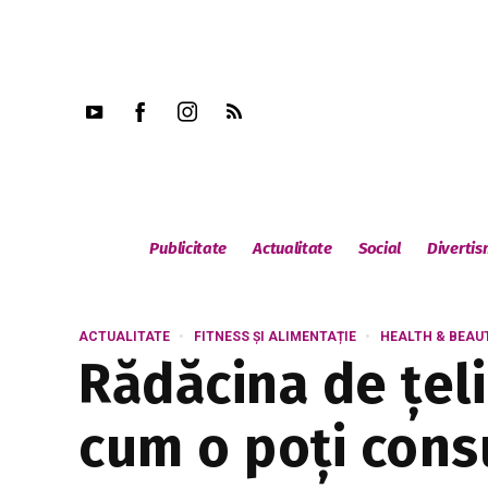
Publicitate
Actualitate
Social
Diverti
ACTUALITATE
FITNESS ȘI ALIMENTAȚIE
HEALTH & BEAU
Rădăcina de țeli
cum o poți con