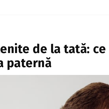
facem mișcare în fiecare zi...
enite de la tată: c
a paternă