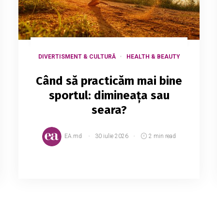
DIVERTISMENT & CULTURĂ
HEALTH & BEAUTY
Când să practicăm mai bine
sportul: dimineața sau
seara?
EA.md
30 iulie 2026
2 min read
Sportul este viață. Din acest motiv, el
trebuie practicat de absolut oricine,
indiferent dacă acea persoană este un
copil sau un bătrân. Se recomandă să