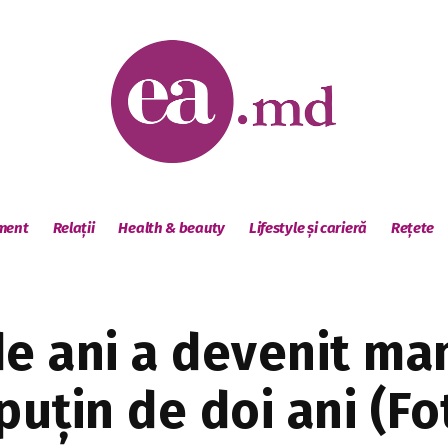
sment
Relații
Health & beauty
Lifestyle și carieră
Rețete
de ani a devenit m
puțin de doi ani (Fo