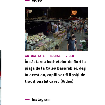
Video
ACTUALITATE
SOCIAL
VIDEO
În căutarea buchetelor de flori la
piața de la Calea Basarabiei, deși
în acest an, copiii vor fi lipsiți de
tradiționalul careu (Video)
Instagram