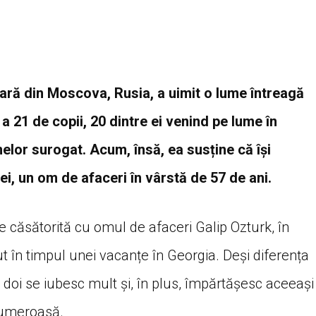
nară din Moscova, Rusia, a uimit o lume întreagă
 21 de copii, 20 dintre ei venind pe lume în
melor surogat. Acum, însă, ea susține că își
i, un om de afaceri în vârstă de 57 de ani.
te căsătorită cu omul de afaceri Galip Ozturk, în
t în timpul unei vacanțe în Georgia. Deși diferența
i doi se iubesc mult și, în plus, împărtășesc aceeași
numeroasă.