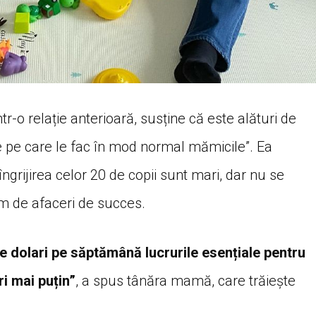
ntr-o relație anterioară, susține că este alături de
rile pe care le fac în mod normal mămicile”. Ea
îngrijirea celor 20 de copii sunt mari, dar nu se
om de afaceri de succes.
e dolari pe săptămână lucrurile esențiale pentru
ri mai puțin”
, a spus tânăra mamă, care trăiește