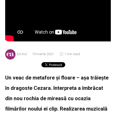
EA.md
19 martie 2021
1 min read
Un veac de metafore și floare – așa trăiește
în dragoste Cezara. Interpreta a îmbrăcat
din nou rochia de mireasă cu ocazia
filmărilor noului ei clip. Realizarea muzicală