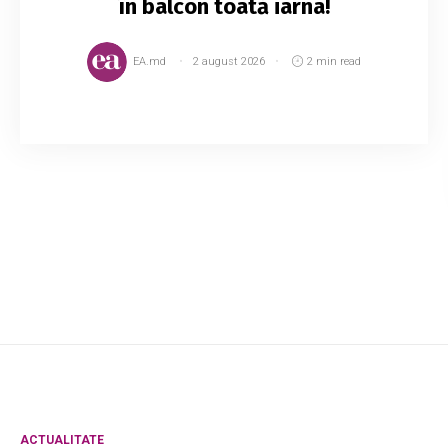
în balcon toată iarna!
EA.md
2 august 2026
2 min read
Crizantemele înflorite cu zeci de flori sunt o
adevărată podoabă pentru terase, pentru
grădini și balcoane. Le place să fie cultivate în
aer liber, dar pot fi ținute și în balcoane...
ACTUALITATE