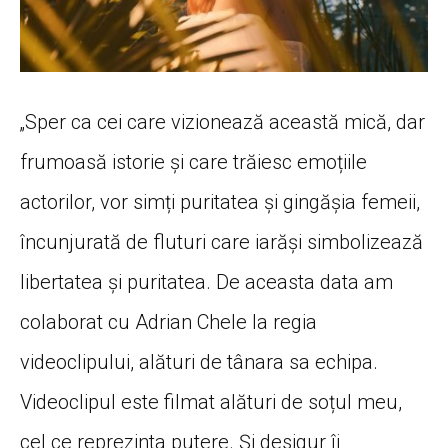
„Sper ca cei care vizionează această mică, dar
frumoasă istorie și care trăiesc emoțiile
actorilor, vor simți puritatea și gingășia femeii,
încunjurată de fluturi care iarăși simbolizează
libertatea și puritatea. De aceasta data am
colaborat cu Adrian Chele la regia
videoclipului, alături de tânara sa echipa.
Videoclipul este filmat alături de soțul meu,
cel ce reprezinta putere. Și desigur îi