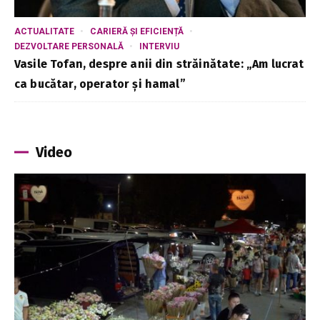
ACTUALITATE
CARIERĂ ȘI EFICIENȚĂ
DEZVOLTARE PERSONALĂ
INTERVIU
Vasile Tofan, despre anii din străinătate: „Am lucrat
ca bucătar, operator și hamal”
Video