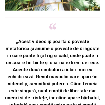
„Acest videoclip poartă o poveste
metaforică și anume o poveste de dragoste
în care poate fi și frig și cald, unde poate fi
un soare fierbinte și o iarnă extrem de rece.
Aceste două simboluri a iubirii mereu
echilibrează. Genul masculin care apare în
videoclip, semnifică puterea. Când femeia
este singură, sunt emoții de libertate dar
uneori și de tristețe, iar când apare bărbatul,
totodată apar emoții extroverte și emoții