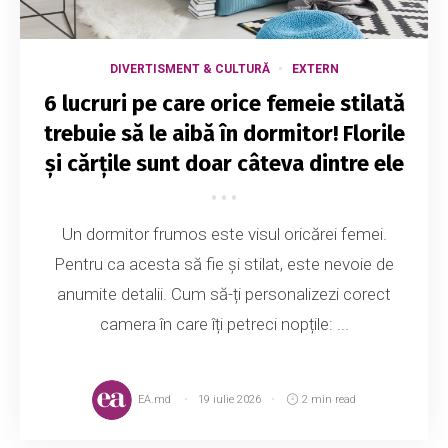
DIVERTISMENT & CULTURĂ
EXTERN
6 lucruri pe care orice femeie stilată
trebuie să le aibă în dormitor! Florile
și cărțile sunt doar câteva dintre ele
Un dormitor frumos este visul oricărei femei.
Pentru ca acesta să fie și stilat, este nevoie de
anumite detalii. Cum să-ți personalizezi corect
camera în care îți petreci nopțile: ...
EA.md
19 iulie 2026
2 min read