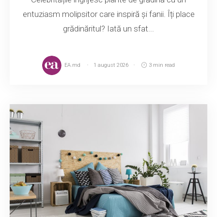
entuziasm molipsitor care inspiră și fanii. Îți place
grădinăritul? Iată un sfat...
EA.md
1 august 2026
3 min read