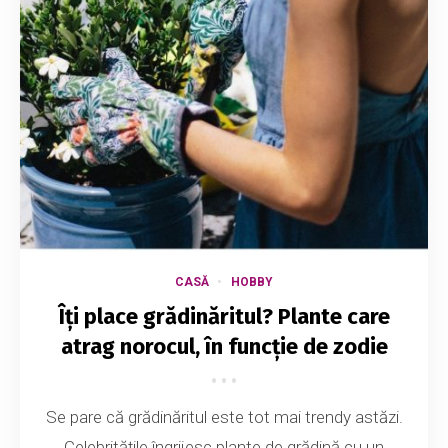
CASĂ
HOBBY
Îți place grădinăritul? Plante care
atrag norocul, în funcție de zodie
Se pare că grădinăritul este tot mai trendy astăzi.
Celebritățile îngrijesc plante de grădină cu un