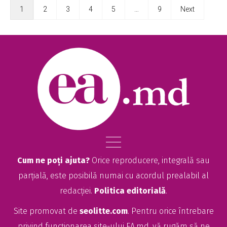
1
2
3
4
5
…
9
Next
Cum ne poți ajuta?
Orice reproducere, integrală sau
parțială, este posibilă numai cu acordul prealabil al
redacției.
Politica editorială
.
Site promovat de
seolitte.com
. Pentru orice întrebare
privind funcționarea site-ului EA.md, vă rugăm să ne