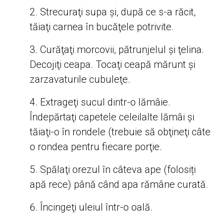
Strecuraţi supa şi, după ce s-a răcit,
tăiaţi carnea în bucăţele potrivite.
Curăţaţi morcovii, pătrunjelul şi ţelina.
Decojiţi ceapa. Tocaţi ceapă mărunt şi
zarzavaturile cubuleţe.
Extrageţi sucul dintr-o lămâie.
Îndepărtaţi capetele celeilalte lămâi şi
tăiaţi-o în rondele (trebuie să obţineţi câte
o rondea pentru fiecare porţie.
Spălaţi orezul în câteva ape (folosiți
apă rece) până când apa rămâne curată.
Încingeţi uleiul într-o oală.