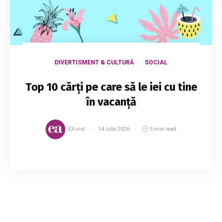
DIVERTISMENT & CULTURĂ
SOCIAL
Top 10 cărţi pe care să le iei cu tine
în vacanţă
EA.md
14 iulie 2026
5 min read
Fie că e vorba de mare, munte sau grădina
bunicii, timpul liber este cel mai plăcut dacă îl
petreci cu o carte bună. Așa că nu uita să îți pui
în bagaj ceva de citit. Cei de la Ele...