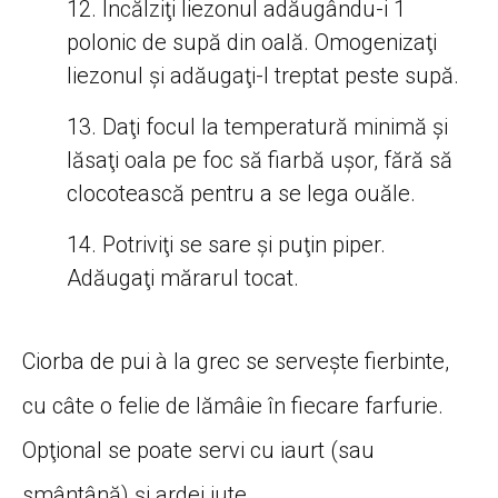
Încălziţi liezonul adăugându-i 1
polonic de supă din oală. Omogenizaţi
liezonul şi adăugaţi-l treptat peste supă.
Daţi focul la temperatură minimă şi
lăsaţi oala pe foc să fiarbă uşor, fără să
clocotească pentru a se lega ouăle.
Potriviţi se sare şi puţin piper.
Adăugaţi mărarul tocat.
Ciorba de pui à la grec se serveşte fierbinte,
cu câte o felie de lămâie în fiecare farfurie.
Opţional se poate servi cu iaurt (sau
smântână) şi ardei iute.