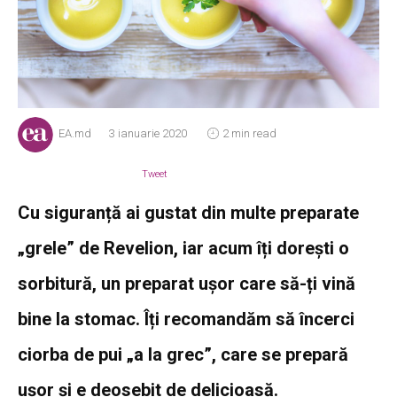
EA.md
3 ianuarie 2020
2 min read
Tweet
Cu siguranță ai gustat din multe preparate
„grele” de Revelion, iar acum îți dorești o
sorbitură, un preparat ușor care să-ți vină
bine la stomac. Îți recomandăm să încerci
ciorba de pui „a la grec”, care se prepară
ușor și e deosebit de delicioasă.