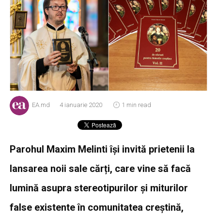
EA.md
4 ianuarie 2020
1 min read
Parohul Maxim Melinti își invită prietenii la
lansarea noii sale cărți, care vine să facă
lumină asupra stereotipurilor și miturilor
false existente în comunitatea creștină,