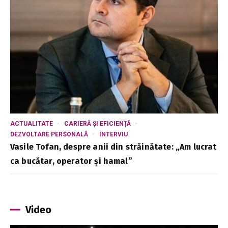
ACTUALITATE
CARIERĂ ȘI EFICIENȚĂ
DEZVOLTARE PERSONALĂ
INTERVIU
Vasile Tofan, despre anii din străinătate: „Am lucrat
ca bucătar, operator și hamal”
Video