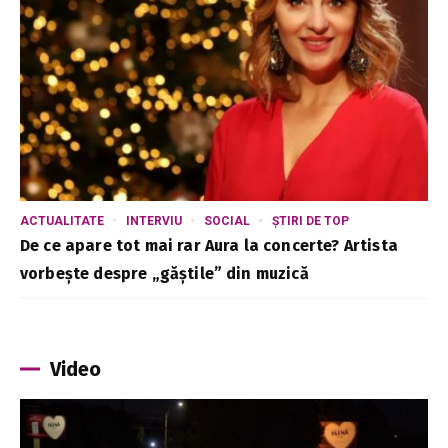
ACTUALITATE
INTERVIU
SOCIAL
ȘTIRI DE TOP
De ce apare tot mai rar Aura la concerte? Artista
vorbește despre „găștile” din muzică
Video