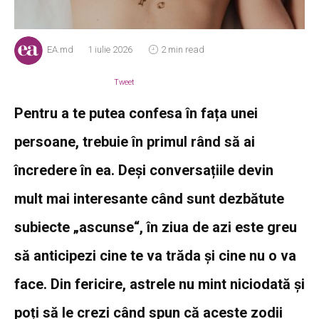
EA.md
1 iulie 2026
2 min read
Tweet
Pentru a te putea confesa în fața unei
persoane, trebuie în primul rând să ai
încredere în ea. Deși conversațiile devin
mult mai interesante când sunt dezbătute
subiecte „ascunse“, în ziua de azi este greu
să anticipezi cine te va trăda și cine nu o va
face. Din fericire, astrele nu mint niciodată și
poți să le crezi când spun că aceste zodii