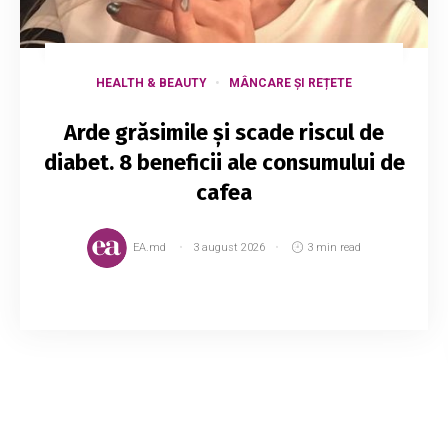
HEALTH & BEAUTY
MÂNCARE ȘI REȚETE
Arde grăsimile și scade riscul de
diabet. 8 beneficii ale consumului de
cafea
EA.md
3 august 2026
3 min read
Cafeaua este una dintre cele mai populare
băuturi din lume, iar mulțumită antioxidanților și
nutrienților din compoziție, este și sănătoasă.
Studiile arată că cei care consumă f...