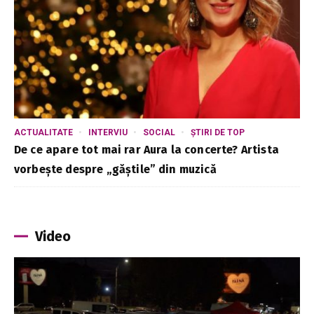
ACTUALITATE
INTERVIU
SOCIAL
ȘTIRI DE TOP
De ce apare tot mai rar Aura la concerte? Artista
vorbește despre „găștile” din muzică
Video