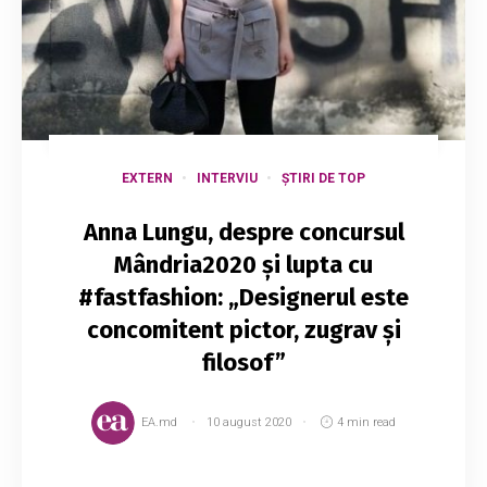
EXTERN
INTERVIU
ȘTIRI DE TOP
Anna Lungu, despre concursul
Mândria2020 și lupta cu
#fastfashion: „Designerul este
concomitent pictor, zugrav și
filosof”
EA.md
10 august 2020
4 min read
Pasiunea Annei Lungu pentru artă a început