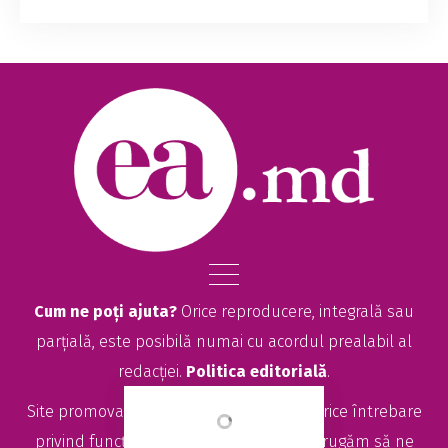
încă din copilărie. Iar atunci când a trebuit să
aleagă o cale profesională, n-a ezitat mult și a
mers să studieze designul vestimentar. ...
Cum ne poți ajuta?
Orice reproducere, integrală sau
parțială, este posibilă numai cu acordul prealabil al
redacției.
Politica editorială
.
Site promovat de
seolitte.com
. Pentru orice întrebare
privind funcționarea site-ului EA.md, vă rugăm să ne