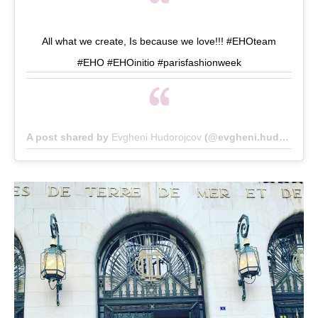
All what we create, Is because we love!!! #EHOteam
#EHO #EHOinitio #parisfashionweek
A post shared by
Evgheni Hudorojcov
(@evgheni.hudorojcov) on