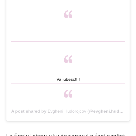
Va iubesc!!!!
A post shared by
Evgheni Hudorojcov
(@evgheni.hudorojcov) on