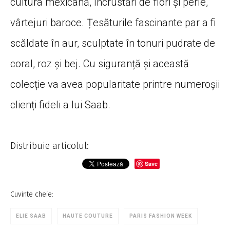
cultura mexicană, încrustări de flori și perle,
vârtejuri baroce. Țesăturile fascinante par a fi
scăldate în aur, sculptate în tonuri pudrate de
coral, roz și bej. Cu siguranță și această
colecție va avea popularitate printre numeroșii
clienți fideli a lui Saab.
Distribuie articolul:
Save
Cuvinte cheie:
ELIE SAAB
HAUTE COUTURE
PARIS FASHION WEEK