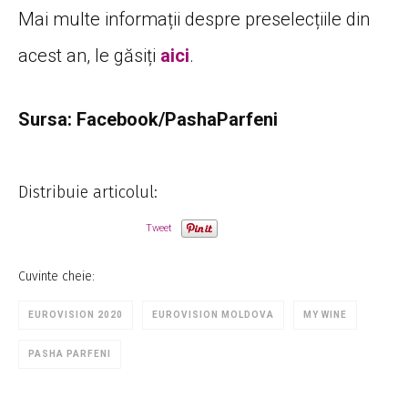
Mai multe informații despre preselecțiile din
acest an, le găsiți
aici
.
Sursa: Facebook/PashaParfeni
Distribuie articolul:
Tweet
Cuvinte cheie:
EUROVISION 2020
EUROVISION MOLDOVA
MY WINE
PASHA PARFENI