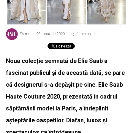
EA.md
23 ianuarie 2020
1 min read
Noua colecție semnată de Elie Saab a
fascinat publicul și de această dată,
se pare
că designerul s-a depășit pe sine.
Elie Saab
Haute Couture 2020, prezentată în cadrul
săptămânii modei la Paris, a îndeplinit
așteptările oaspeților. Diafan, luxos și
spectaculos ca întotdeauna.