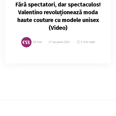
Fără spectatori, dar spectaculos!
Valentino revoluționează moda
haute couture cu modele unisex
(Video)
EA.md
27 ianuarie 2021
2 min read
Egalitate, acceptare și modele „unisex” -
acestea ar defini cel mai bine colecția de
primăvară/vară 2021 de la Valentino.
Designerul Pierpaolo Piccioli, director creativ al
celebru...