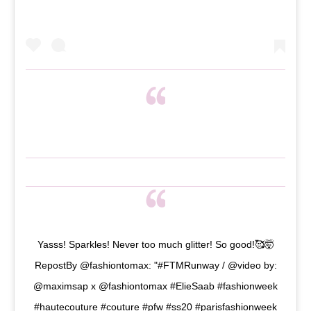
Yasss! Sparkles! Never too much glitter! So good!🥰🤯
RepostBy @fashiontomax: "#FTMRunway / @video by:
@maximsap x @fashiontomax #ElieSaab #fashionweek
#hautecouture #couture #pfw #ss20 #parisfashionweek