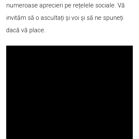
numeroase aprecieri pe rețelele sociale. Vă
invităm să o ascultați și voi și să ne spuneți
dacă vă place.