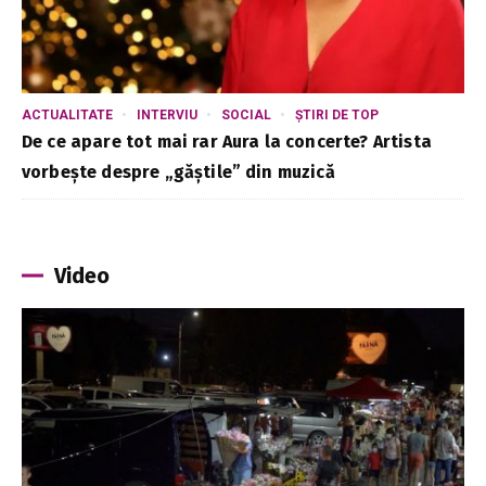
ACTUALITATE
INTERVIU
SOCIAL
ȘTIRI DE TOP
De ce apare tot mai rar Aura la concerte? Artista
vorbește despre „găștile” din muzică
Video