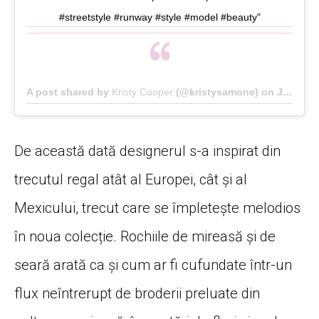
#streetstyle #runway #style #model #beauty"
A post shared by
Kristy Cooper
(@kristysamone) on
Jan 23, 2020 at 12:52am PST
De această dată designerul s-a inspirat din
trecutul regal atât al Europei, cât și al
Mexicului, trecut care se împletește melodios
în noua colecție. Rochiile de mireasă și de
seară arată ca și cum ar fi cufundate într-un
flux neîntrerupt de broderii preluate din