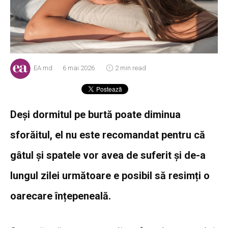
EA.md
6 mai 2026
2 min read
Deși dormitul pe burtă poate diminua
sforăitul, el nu este recomandat pentru că
gâtul și spatele vor avea de suferit și de-a
lungul zilei următoare e posibil să resimți o
oarecare înțepeneală.