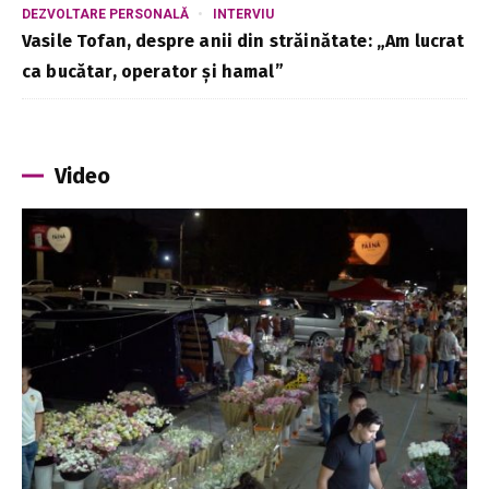
DEZVOLTARE PERSONALĂ
INTERVIU
Vasile Tofan, despre anii din străinătate: „Am lucrat
ca bucătar, operator și hamal”
Video