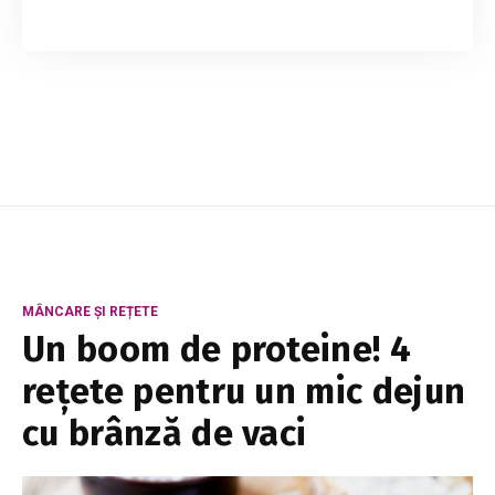
Sunt femei pe care le vezi și, fără să știi prea
multe despre ele, le simți feminitatea. Și, la
sincer vorbind, orice femeie care a văzut în
altcineva energia feminină va fi intere...
MÂNCARE ȘI REȚETE
Un boom de proteine! 4
rețete pentru un mic dejun
cu brânză de vaci