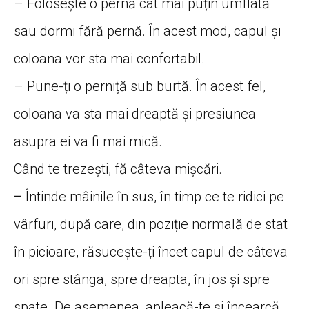
– Folosește o pernă cât mai puțin umflată
sau dormi fără pernă. În acest mod, capul și
coloana vor sta mai confortabil.
– Pune-ți o perniță sub burtă. În acest fel,
coloana va sta mai dreaptă și presiunea
asupra ei va fi mai mică.
Când te trezești, fă câteva mișcări.
–
Întinde mâinile în sus, în timp ce te ridici pe
vârfuri, după care, din poziție normală de stat
în picioare, răsucește-ți încet capul de câteva
ori spre stânga, spre dreapta, în jos și spre
spate. De asemenea, apleacă-te și încearcă