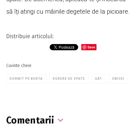
să îți atingi cu mâinile degetele de la picioare.
Distribuie articolul:
Save
Cuvinte cheie:
DORMIT PE BURTA
DURERE DE SPATE
GÂT
OBICEI
Comentarii