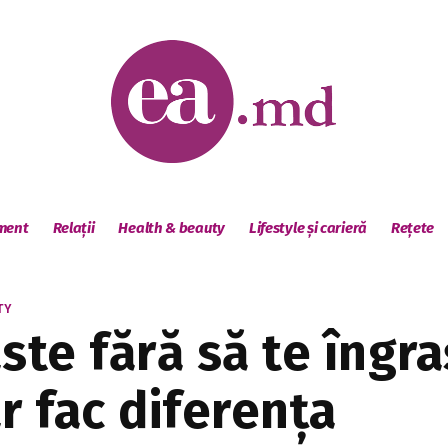
sment
Relații
Health & beauty
Lifestyle și carieră
Rețete
TY
e fără să te îngraș
r fac diferența