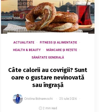
ACTUALITATE
FITNESS ȘI ALIMENTAȚIE
HEALTH & BEAUTY
MÂNCARE ȘI REȚETE
SĂNĂTATE GENERALĂ
Câte calorii au covrigii? Sunt
oare o gustare nevinovată
sau îngrașă
Cristina Botnarevschi
25 iulie 2026
2 min read