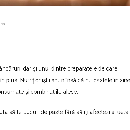
 read
ncăruri, dar și unul dintre preparatele de care
n plus. Nutriționiștii spun însă că nu pastele în sin
onsumate și combinațiile alese.
uta să te bucuri de paste fără să îți afectezi silueta: