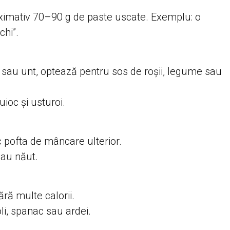
oximativ 70–90 g de paste uscate. Exemplu: o
chi”.
 sau unt, optează pentru sos de roșii, legume sau
ioc și usturoi.
c pofta de mâncare ulterior.
sau năut.
ră multe calorii.
li, spanac sau ardei.