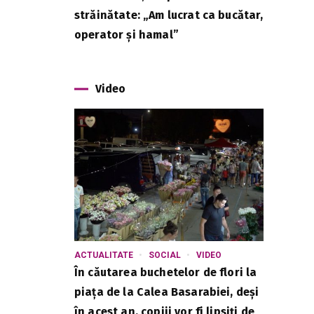
străinătate: „Am lucrat ca bucătar,
operator și hamal”
Video
ACTUALITATE
SOCIAL
VIDEO
În căutarea buchetelor de flori la
piața de la Calea Basarabiei, deși
în acest an, copiii vor fi lipsiți de