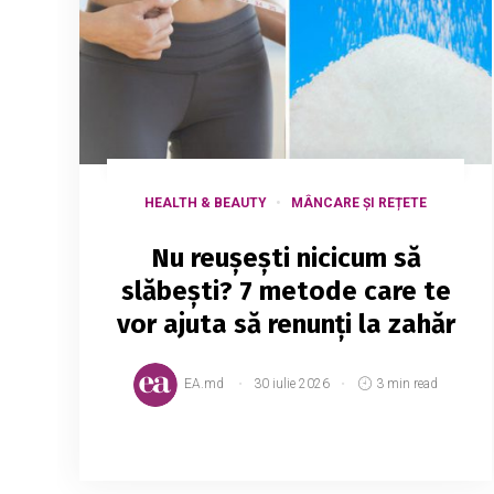
HEALTH & BEAUTY
MÂNCARE ȘI REȚETE
Nu reușești nicicum să
slăbești? 7 metode care te
vor ajuta să renunți la zahăr
EA.md
30 iulie 2026
3 min read
Cu toții știm cât de periculos este
consumul excesiv de zahăr, dar și cât de