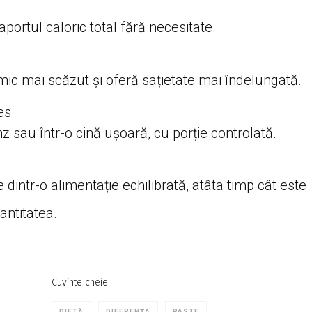
portul caloric total fără necesitate.
mic mai scăzut și oferă sațietate mai îndelungată.
es
z sau într-o cină ușoară, cu porție controlată.
ntr-o alimentație echilibrată, atâta timp cât este
antitatea.
Cuvinte cheie:
DIETĂ
DIFERENȚA
PASTE