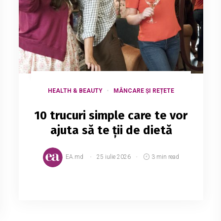
HEALTH & BEAUTY
MÂNCARE ȘI REȚETE
10 trucuri simple care te vor
ajuta să te ții de dietă
EA.md
25 iulie 2026
3 min read
Trecerea bruscă la un stil de viață
sănătos este o adevărată provocare; de
aceea, experții consideră că trebuie să-ți