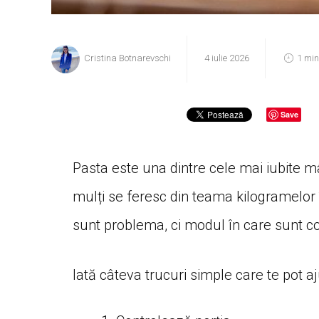
Cristina Botnarevschi
4 iulie 2026
1 min
Save
Pasta este una dintre cele mai iubite mâ
mulți se feresc din teama kilogramelor î
sunt problema, ci modul în care sunt c
Iată câteva trucuri simple care te pot aj