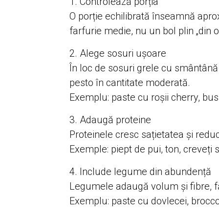
Controlează porția
O porție echilibrată înseamnă apr
farfurie medie, nu un bol plin „din o
Alege sosuri ușoare
În loc de sosuri grele cu smântână
pesto în cantitate moderată.
Exemplu: paste cu roșii cherry, busu
Adaugă proteine
Proteinele cresc sațietatea și redu
Exemple: piept de pui, ton, creveți 
Include legume din abundență
Legumele adaugă volum și fibre, fă
Exemplu: paste cu dovlecei, brocco