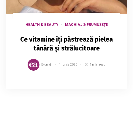
HEALTH & BEAUTY
MACHIAJ & FRUMUSEȚE
Ce vitamine îți păstrează pielea
tânără și strălucitoare
EA.md
1 iunie 2026
4 min read
Pentru a avea o piele suplă și frumoasă, uneori
ai nevoie de mici „artificii”, și nu ne referim aici
doar la trucuri de make-up menite să ascundă
imperfecțiunile. Există numeroase ...