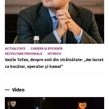
ACTUALITATE
CARIERĂ ȘI EFICIENȚĂ
DEZVOLTARE PERSONALĂ
INTERVIU
Vasile Tofan, despre anii din străinătate: „Am lucrat
ca bucătar, operator și hamal”
Video