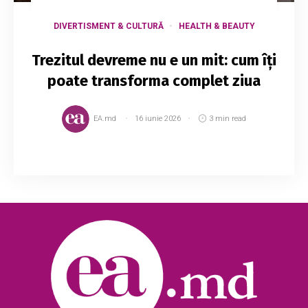
DIVERTISMENT & CULTURĂ
HEALTH & BEAUTY
Trezitul devreme nu e un mit: cum îți
poate transforma complet ziua
EA.md
16 iunie 2026
3 min read
Probabil ai auzit și tu că e bine să-ți începi ziua
mai devreme. Totuși, am decis să-ți explicăm
de ce ar fi bine să practici trezitul în primele ore
ale dimineții și care sunt mot...