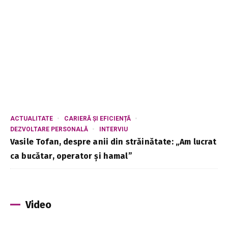
ACTUALITATE
CARIERĂ ȘI EFICIENȚĂ
DEZVOLTARE PERSONALĂ
INTERVIU
Vasile Tofan, despre anii din străinătate: „Am lucrat
ca bucătar, operator și hamal”
Video