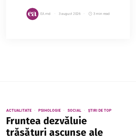
EA.md
3 august 2026
3 min read
Cafeaua este una dintre cele mai populare
băuturi din lume, iar mulțumită antioxidanților și
nutrienților din compoziție, este și sănătoasă.
Studiile arată că cei care consumă f...
ACTUALITATE
PSIHOLOGIE
SOCIAL
ȘTIRI DE TOP
Fruntea dezvăluie
trăsături ascunse ale