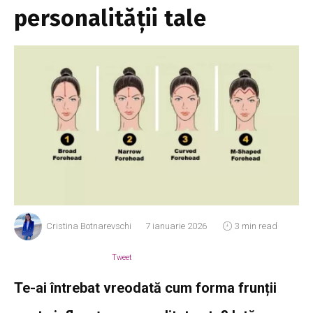
personalității tale
Cristina Botnarevschi
7 ianuarie 2026
3 min read
Tweet
Te-ai întrebat vreodată cum forma frunții