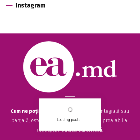
Instagram
Cum ne poți ajuta?
Orice reproducere, integrală sau
Loading posts...
parțială, este posibilă numai cu acordul prealabil al
redacției.
Politica editorială
.