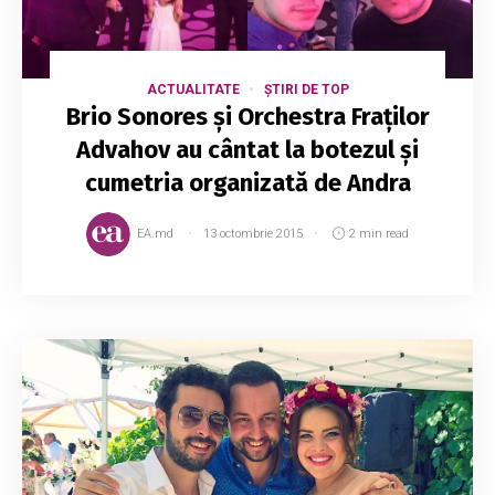
ACTUALITATE
ȘTIRI DE TOP
Brio Sonores și Orchestra Fraților
Advahov au cântat la botezul și
cumetria organizată de Andra
EA.md
13 octombrie 2015
2 min read