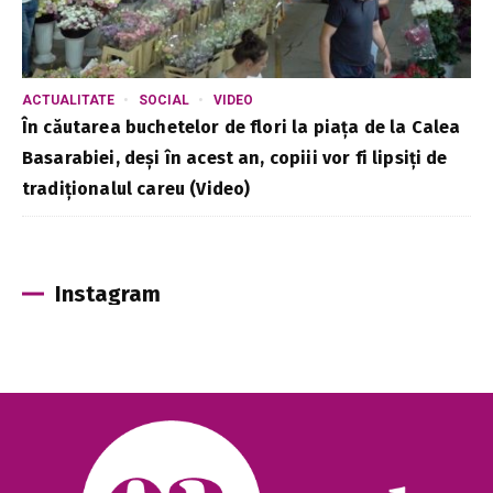
ACTUALITATE
SOCIAL
VIDEO
În căutarea buchetelor de flori la piața de la Calea
Basarabiei, deși în acest an, copiii vor fi lipsiți de
tradiționalul careu (Video)
Instagram