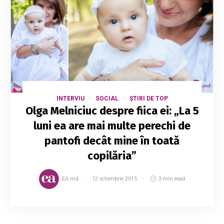
INTERVIU
SOCIAL
ȘTIRI DE TOP
Olga Melniciuc despre fiica ei: „La 5
luni ea are mai multe perechi de
pantofi decât mine în toată
copilăria”
EA.md
12 octombrie 2015
3 min read