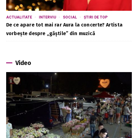
ACTUALITATE
INTERVIU
SOCIAL
ȘTIRI DE TOP
De ce apare tot mai rar Aura la concerte? Artista
vorbește despre „găștile” din muzică
Video