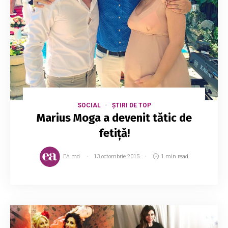
SOCIAL
ȘTIRI DE TOP
Marius Moga a devenit tătic de
fetiță!
EA.md
13 octombrie 2015
1 min read