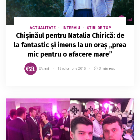
ACTUALITATE
INTERVIU
ȘTIRI DE TOP
Chișinăul pentru Natalia Chirică: de
la fantastic și imens la un oraș „prea
mic pentru o afacere mare”
EA.md
13 octombrie 2015
3 min read