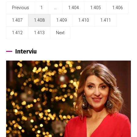
Previous
1
…
1.404
1.405
1.406
1.407
1.408
1.409
1.410
1.411
1.412
1.413
Next
Interviu