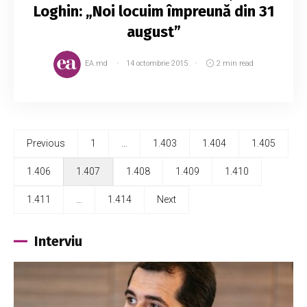
Loghin: „Noi locuim împreună din 31
august”
EA.md
14 octombrie 2015
2 min read
Previous
1
…
1.403
1.404
1.405
1.406
1.407
1.408
1.409
1.410
1.411
…
1.414
Next
Interviu