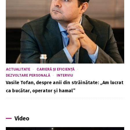
ACTUALITATE
CARIERĂ ȘI EFICIENȚĂ
DEZVOLTARE PERSONALĂ
INTERVIU
Vasile Tofan, despre anii din străinătate: „Am lucrat
ca bucătar, operator și hamal”
Video