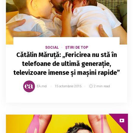
SOCIAL
ȘTIRI DE TOP
Cătălin Măruță: „Fericirea nu stă în
telefoane de ultimă generație,
televizoare imense și mașini rapide”
EA.md
15 octombrie 2015
2 min read