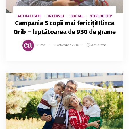
ACTUALITATE
INTERVIU
SOCIAL
ȘTIRI DE TOP
Campania 5 copii mai fericiți! Ilinca
Grib – luptătoarea de 930 de grame
EA.md
15 octombrie 2015
3 min read