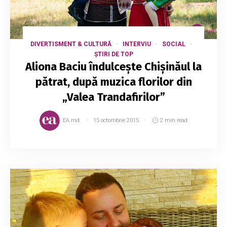
DIVERTISMENT & CULTURĂ
INTERVIU
SOCIAL
ȘTIRI DE TOP
Aliona Baciu îndulcește Chișinăul la
pătrat, după muzica florilor din
„Valea Trandafirilor”
EA.md
15 octombrie 2015
2 min read