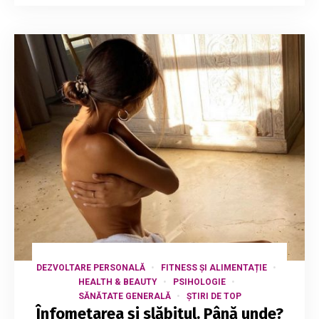
DEZVOLTARE PERSONALĂ
FITNESS ȘI ALIMENTAȚIE
HEALTH & BEAUTY
PSIHOLOGIE
SĂNĂTATE GENERALĂ
ȘTIRI DE TOP
Înfometarea și slăbitul. Până unde?