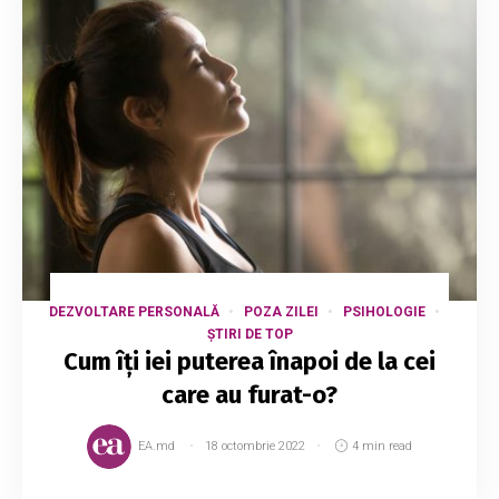
DEZVOLTARE PERSONALĂ
POZA ZILEI
PSIHOLOGIE
ȘTIRI DE TOP
Cum îți iei puterea înapoi de la cei
care au furat-o?
EA.md
18 octombrie 2022
4 min read