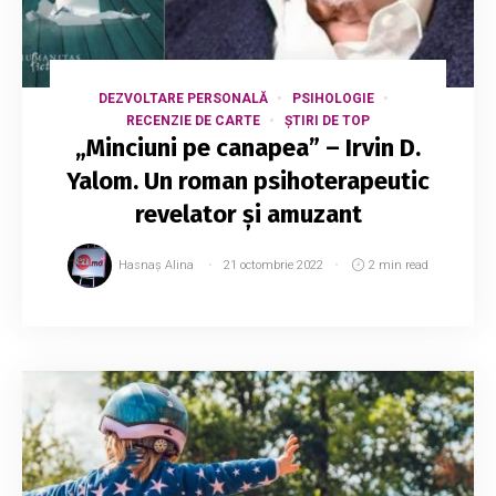
DEZVOLTARE PERSONALĂ
PSIHOLOGIE
RECENZIE DE CARTE
ȘTIRI DE TOP
„Minciuni pe canapea” – Irvin D.
Yalom. Un roman psihoterapeutic
revelator și amuzant
Hasnaș Alina
21 octombrie 2022
2 min read