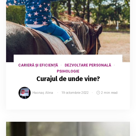
CARIERĂ ȘI EFICIENȚĂ
DEZVOLTARE PERSONALĂ
PSIHOLOGIE
Curajul de unde vine?
Hasnaș Alina
19 octombrie 2022
2 min read