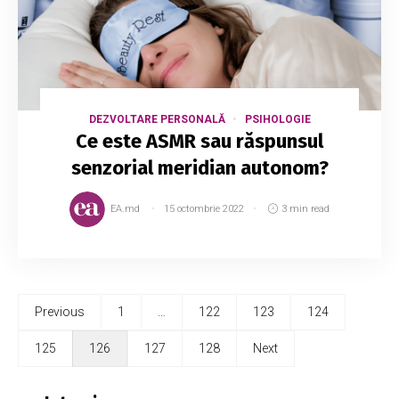
DEZVOLTARE PERSONALĂ
PSIHOLOGIE
Ce este ASMR sau răspunsul
senzorial meridian autonom?
EA.md
15 octombrie 2022
3 min read
Previous
1
…
122
123
124
125
126
127
128
Next