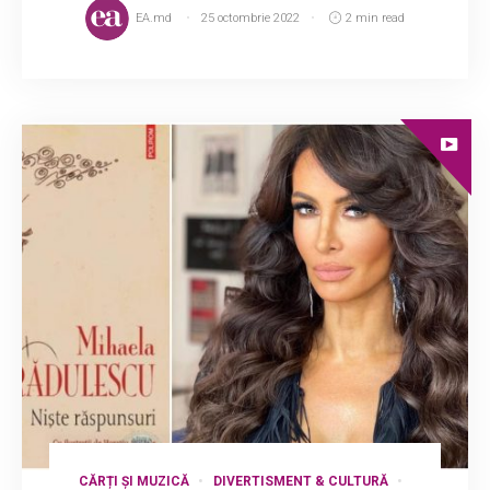
EA.md
25 octombrie 2022
2 min read
CĂRȚI ȘI MUZICĂ
DIVERTISMENT & CULTURĂ