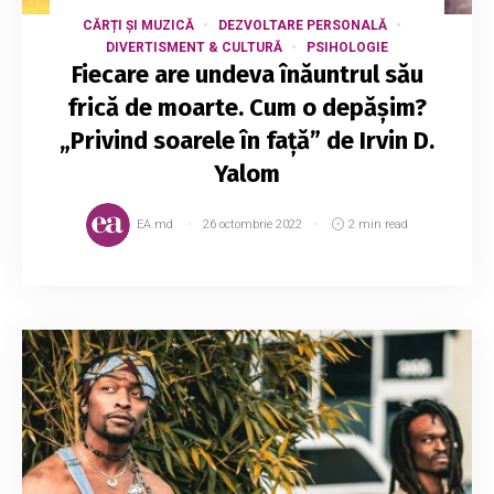
CĂRȚI ȘI MUZICĂ
DEZVOLTARE PERSONALĂ
DIVERTISMENT & CULTURĂ
PSIHOLOGIE
Fiecare are undeva înăuntrul său
frică de moarte. Cum o depășim?
„Privind soarele în față” de Irvin D.
Yalom
EA.md
26 octombrie 2022
2 min read