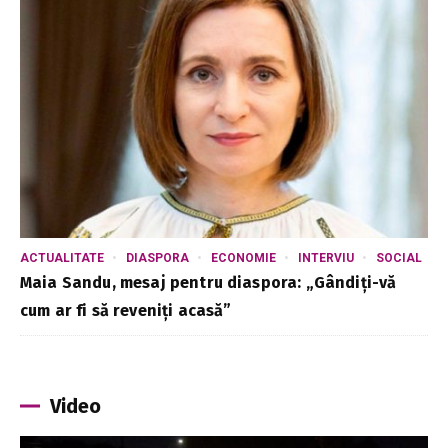
ACTUALITATE
DIASPORA
ECONOMIE
INTERVIU
SOCIAL
Maia Sandu, mesaj pentru diaspora: „Gândiți-vă
cum ar fi să reveniți acasă”
Video