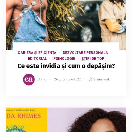
CARIERĂ ȘI EFICIENȚĂ
DEZVOLTARE PERSONALĂ
EDITORIAL
PSIHOLOGIE
ȘTIRI DE TOP
Ce este invidia și cum o depășim?
EA.md
26 octombrie 2022
5 min read