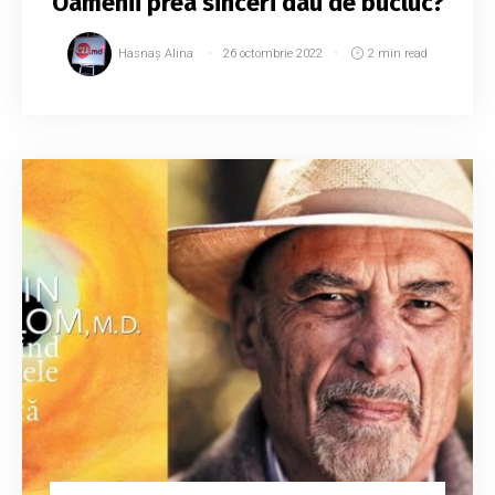
Oamenii prea sinceri dau de bucluc?
Hasnaș Alina
26 octombrie 2022
2 min read