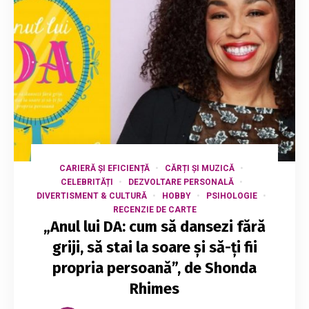
CARIERĂ ȘI EFICIENȚĂ
CĂRȚI ȘI MUZICĂ
CELEBRITĂȚI
DEZVOLTARE PERSONALĂ
DIVERTISMENT & CULTURĂ
HOBBY
PSIHOLOGIE
RECENZIE DE CARTE
„Anul lui DA: cum să dansezi fără
griji, să stai la soare și să-ți fii
propria persoană”, de Shonda
Rhimes