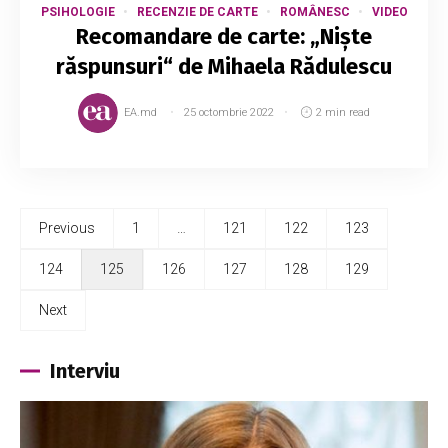
PSIHOLOGIE
RECENZIE DE CARTE
ROMÂNESC
VIDEO
Recomandare de carte: „Niște
răspunsuri“ de Mihaela Rădulescu
EA.md
25 octombrie 2022
2 min read
Previous
1
…
121
122
123
124
125
126
127
128
129
Next
Interviu