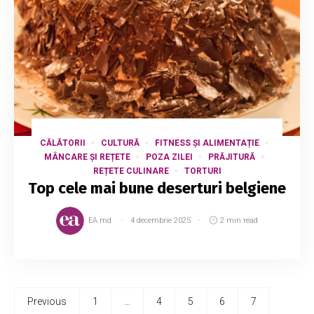
CĂLĂTORII
CULTURĂ
FITNESS ȘI ALIMENTAȚIE
MÂNCARE ȘI REȚETE
POZA ZILEI
PRĂJITURĂ
REȚETE CULINARE
TORTURI
Top cele mai bune deserturi belgiene
EA.md
4 decembrie 2025
2 min read
Previous
1
…
4
5
6
7