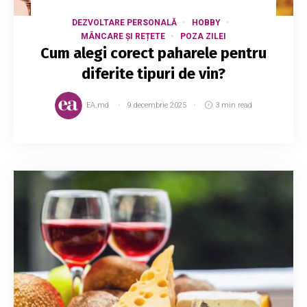
DEZVOLTARE PERSONALĂ
HOBBY
MÂNCARE ȘI REȚETE
POZA ZILEI
Cum alegi corect paharele pentru
diferite tipuri de vin?
EA.md
9 decembrie 2025
3 min read