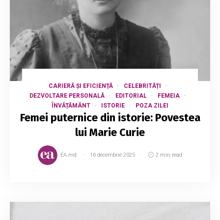
CARIERĂ ȘI EFICIENȚĂ
CELEBRITĂȚI
DEZVOLTARE PERSONALĂ
EDITORIAL
FEMEIA
ÎNVĂȚĂMÂNT
ISTORIE
POZA ZILEI
Femei puternice din istorie: Povestea
lui Marie Curie
EA.md
16 decembrie 2025
2 min read