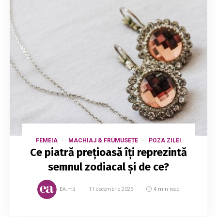
FEMEIA
MACHIAJ & FRUMUSEȚE
POZA ZILEI
Ce piatră prețioasă îți reprezintă
semnul zodiacal și de ce?
EA.md
11 decembrie 2025
4 min read