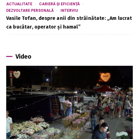
ACTUALITATE
CARIERĂ ȘI EFICIENȚĂ
DEZVOLTARE PERSONALĂ
INTERVIU
Vasile Tofan, despre anii din străinătate: „Am lucrat
ca bucătar, operator și hamal”
Video