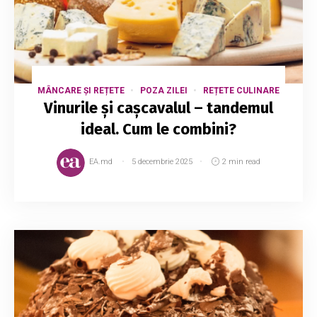
MÂNCARE ȘI REȚETE
POZA ZILEI
REȚETE CULINARE
Vinurile și cașcavalul – tandemul
ideal. Cum le combini?
EA.md
5 decembrie 2025
2 min read