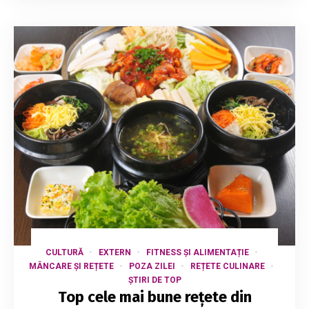
CULTURĂ
EXTERN
FITNESS ȘI ALIMENTAȚIE
MÂNCARE ȘI REȚETE
POZA ZILEI
REȚETE CULINARE
ȘTIRI DE TOP
Top cele mai bune rețete din