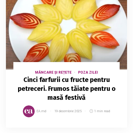
MÂNCARE ȘI REȚETE
POZA ZILEI
Cinci farfurii cu fructe pentru
petreceri. Frumos tăiate pentru o
masă festivă
EA.md
19 decembrie 2025
1 min read