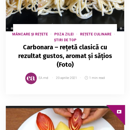
MÂNCARE ȘI REȚETE
POZA ZILEI
REȚETE CULINARE
ȘTIRI DE TOP
Carbonara – rețetă clasică cu
rezultat gustos, aromat și sățios
(Foto)
EA.md
20 aprilie 2021
1 min read