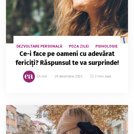
DEZVOLTARE PERSONALĂ
POZA ZILEI
PSIHOLOGIE
Ce-i face pe oameni cu adevărat
fericiți? Răspunsul te va surprinde!
EA.md
29 decembrie 2025
2 min read