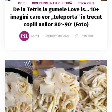
COPII
DIVERTISMENT & CULTURĂ
POZA ZILEI
De la Tetris la gumele Love is… 10+
imagini care vor „teleporta” în trecut
copiii anilor 80′-90′ (Foto)
EA.md
20 decembrie 2025
1 min read