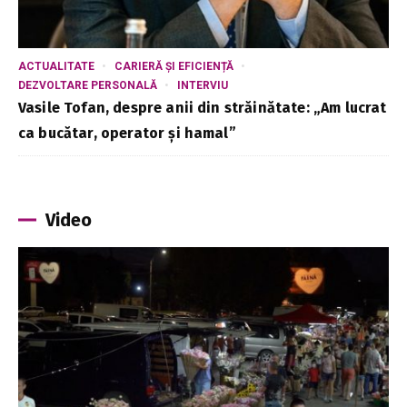
ACTUALITATE
CARIERĂ ȘI EFICIENȚĂ
DEZVOLTARE PERSONALĂ
INTERVIU
Vasile Tofan, despre anii din străinătate: „Am lucrat
ca bucătar, operator și hamal”
Video