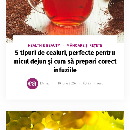
HEALTH & BEAUTY
MÂNCARE ȘI REȚETE
5 tipuri de ceaiuri, perfecte pentru
micul dejun și cum să prepari corect
infuziile
EA.md
19 iulie 2026
2 min read