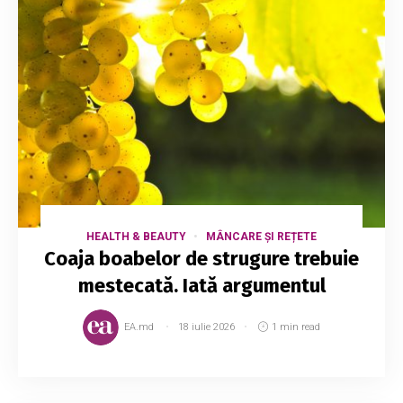
HEALTH & BEAUTY
MÂNCARE ȘI REȚETE
Coaja boabelor de strugure trebuie
mestecată. Iată argumentul
EA.md
18 iulie 2026
1 min read