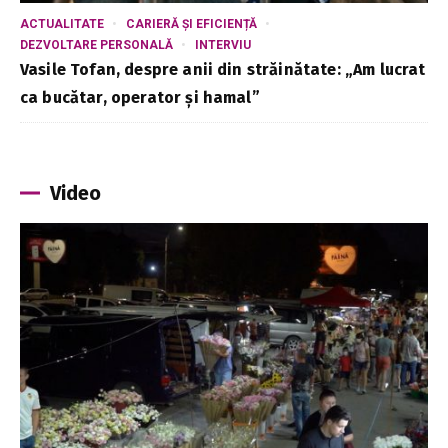
ACTUALITATE
CARIERĂ ȘI EFICIENȚĂ
DEZVOLTARE PERSONALĂ
INTERVIU
Vasile Tofan, despre anii din străinătate: „Am lucrat
ca bucătar, operator și hamal”
Video