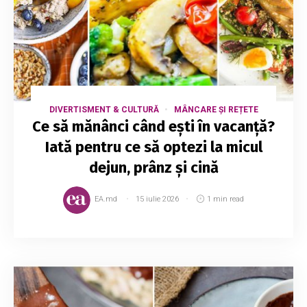
DIVERTISMENT & CULTURĂ
MÂNCARE ȘI REȚETE
Ce să mănânci când ești în vacanță?
Iată pentru ce să optezi la micul
dejun, prânz și cină
EA.md
15 iulie 2026
1 min read