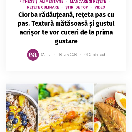
FITNESS ȘI ALIMENTAȚIE
MÂNCARE ȘI REȚETE
REȚETE CULINARE
ȘTIRI DE TOP
VIDEO
Ciorba rădăuțeană, rețeta pas cu
pas. Textură mătăsoasă și gustul
acrișor te vor cuceri de la prima
gustare
EA.md
16 iulie 2026
2 min read