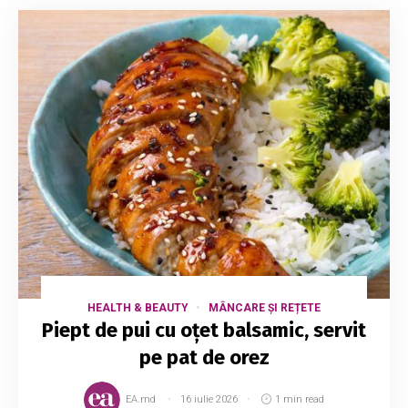
HEALTH & BEAUTY
MÂNCARE ȘI REȚETE
Piept de pui cu oțet balsamic, servit
pe pat de orez
EA.md
16 iulie 2026
1 min read