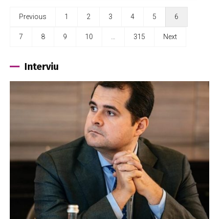
Previous
1
2
3
4
5
6
7
8
9
10
…
315
Next
Interviu