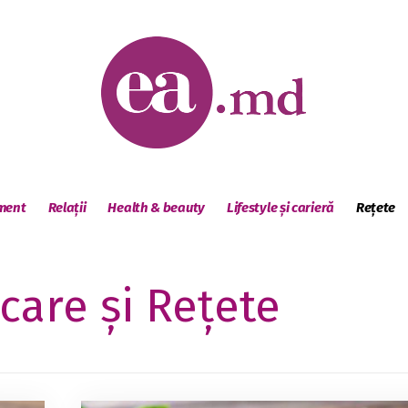
sment
Relații
Health & beauty
Lifestyle și carieră
Rețete
are și Rețete