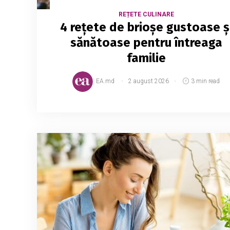
REȚETE CULINARE
4 rețete de brioșe gustoase ș
sănătoase pentru întreaga
familie
EA.md
2 august 2026
3 min read