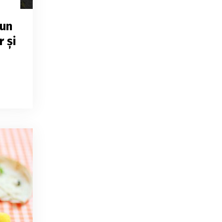
 un
 și