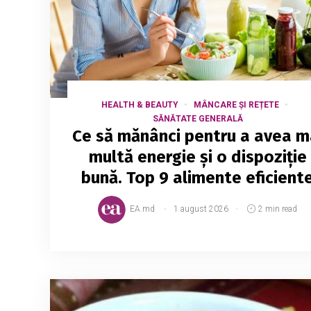
HEALTH & BEAUTY
MÂNCARE ȘI REȚETE
SĂNĂTATE GENERALĂ
Ce să mănânci pentru a avea m
multă energie și o dispoziție
bună. Top 9 alimente eficient
EA.md
1 august 2026
2 min read