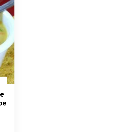
Se
pe