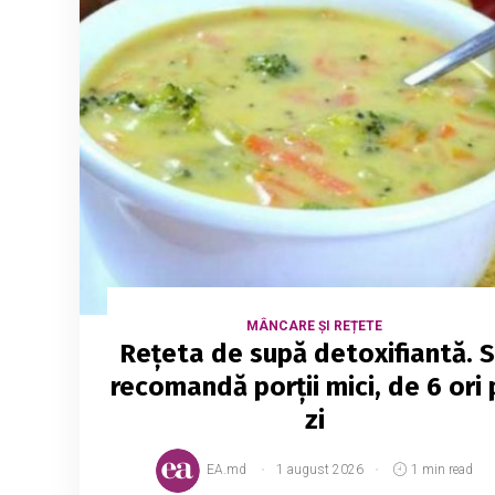
MÂNCARE ȘI REȚETE
Rețeta de supă detoxifiantă. 
recomandă porții mici, de 6 ori 
zi
EA.md
1 august 2026
1 min read