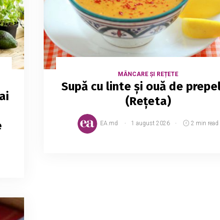
MÂNCARE ȘI REȚETE
Supă cu linte și ouă de prepel
ai
(Rețeta)
e
EA.md
1 august 2026
2 min read