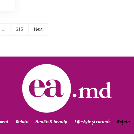
…
315
Next
sment
Relații
Health & beauty
Lifestyle și carieră
Rețete