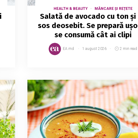
HEALTH & BEAUTY
MÂNCARE ȘI REȚETE
i
Salată de avocado cu ton și
sos deosebit. Se prepară ușor
se consumă cât ai clipi
EA.md
1 august 2026
2 min read