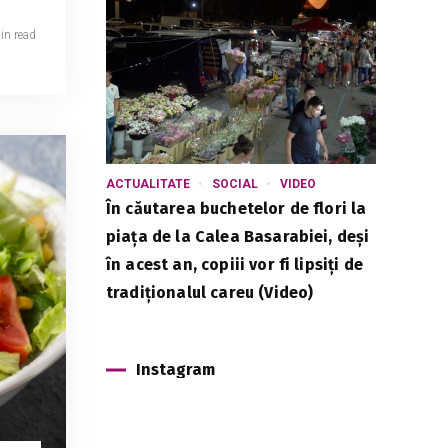
in read
ACTUALITATE
SOCIAL
VIDEO
În căutarea buchetelor de flori la
piața de la Calea Basarabiei, deși
în acest an, copiii vor fi lipsiți de
tradiționalul careu (Video)
Instagram