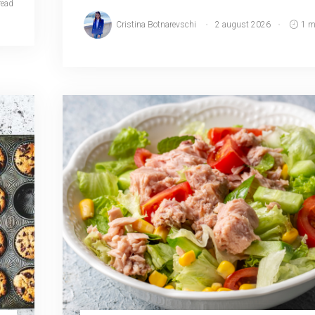
read
Cristina Botnarevschi
2 august 2026
1 m