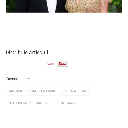
Distribuie articolul:
Tweet
Cuvinte cheie:
CANCER
MASTECTOMIE
RITA WILSON
S-A TRATAT DE CANCER
TOM HANKS