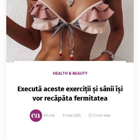
HEALTH & BEAUTY
Execută aceste exerciţii și sânii îşi
vor recăpăta fermitatea
EA.md
9 iulie 2026
3 min read
Se spune că moştenim mărimea sânilor pe cale