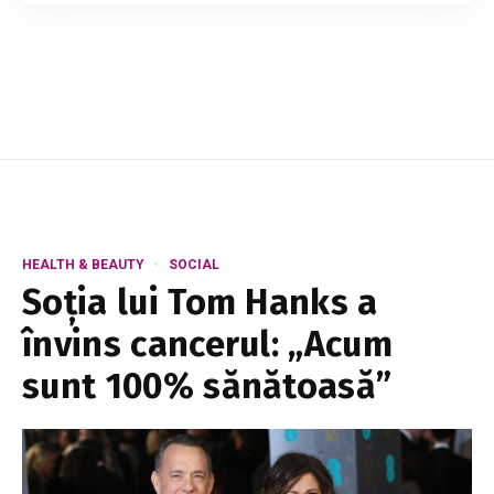
genetică, deci dacă eşti posesoarea unui bust
modest, trebuie să le ,,mulţumeşti“ părinţilor.
Dacă nu, şi îţi doreşti sâni mai mari, in...
HEALTH & BEAUTY
SOCIAL
Soția lui Tom Hanks a
învins cancerul: „Acum
sunt 100% sănătoasă”