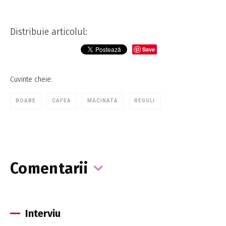
Distribuie articolul:
Save
Cuvinte cheie:
BOABE
CAFEA
MĂCINATĂ
REGULI
Comentarii
Interviu