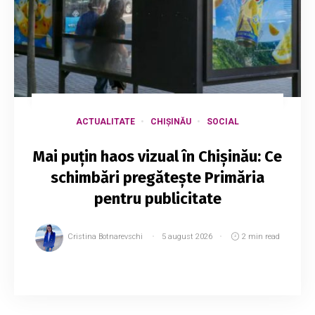
ACTUALITATE
CHIȘINĂU
SOCIAL
Mai puțin haos vizual în Chișinău: Ce
schimbări pregătește Primăria
pentru publicitate
Cristina Botnarevschi
5 august 2026
2 min read
Municipiul Chișinău elaborează un nou
regulament pentru publicitatea exterioară, care