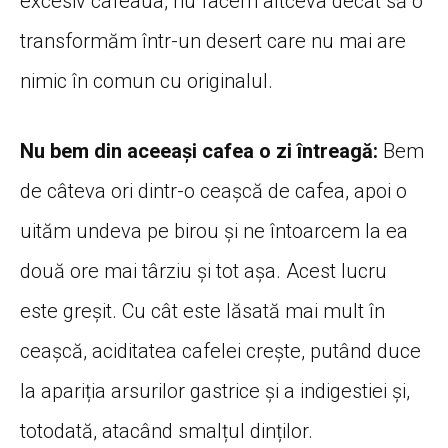
excesiv cafeaua, nu facem altceva decât să o
transformăm într-un desert care nu mai are
nimic în comun cu originalul.
Nu bem din aceeași cafea o zi întreagă:
Bem
de câteva ori dintr-o ceașcă de cafea, apoi o
uităm undeva pe birou și ne întoarcem la ea
două ore mai târziu și tot așa. Acest lucru
este greșit. Cu cât este lăsată mai mult în
ceașcă, aciditatea cafelei crește, putând duce
la apariția arsurilor gastrice și a indigestiei și,
totodată, atacând smalțul dinților.