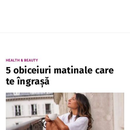
va introduce reguli mai clare privind autorizarea
dispozitivelor publicitare și va avea drept ...
HEALTH & BEAUTY
5 obiceiuri matinale care
te îngrașă