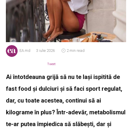
EA.md
3 iulie 2026
2 min read
Tweet
Ai întotdeauna grijă să nu te lași ispitită de
fast food și dulciuri și să faci sport regulat,
dar, cu toate acestea, continui să ai
kilograme în plus? Într-adevăr, metabolismul
te-ar putea împiedica să slăbești, dar și