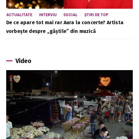
ACTUALITATE
INTERVIU
SOCIAL
ȘTIRI DE TOP
De ce apare tot mai rar Aura la concerte? Artista
vorbește despre „găștile” din muzică
Video