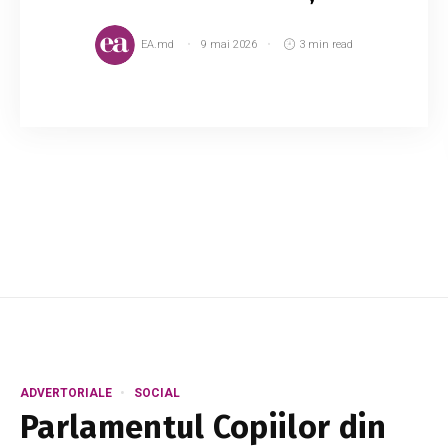
EA.md
9 mai 2026
3 min read
Dacă ați decis să reduceți consumul de zahăr,
atunci cu siguranță că trebuie să refuzați șase
produse: sucurile ambalate; iaurturile degresate
sau aromatizate; ketchup și alte sosu...
ADVERTORIALE
SOCIAL
Parlamentul Copiilor din