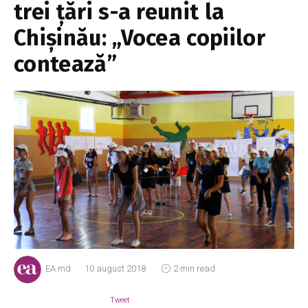
trei țări s-a reunit la
Chișinău: „Vocea copiilor
contează”
EA.md
10 august 2018
2 min read
Tweet