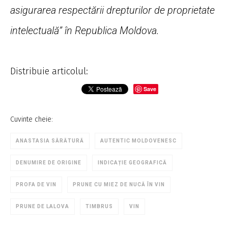
asigurarea respectării drepturilor de proprietate
intelectuală” în Republica Moldova.
Distribuie articolul:
Save
Cuvinte cheie:
ANASTASIA SĂRĂTURĂ
AUTENTIC MOLDOVENESC
DENUMIRE DE ORIGINE
INDICAȚIE GEOGRAFICĂ
PROFA DE VIN
PRUNE CU MIEZ DE NUCĂ ÎN VIN
PRUNE DE LALOVA
TIMBRUS
VIN