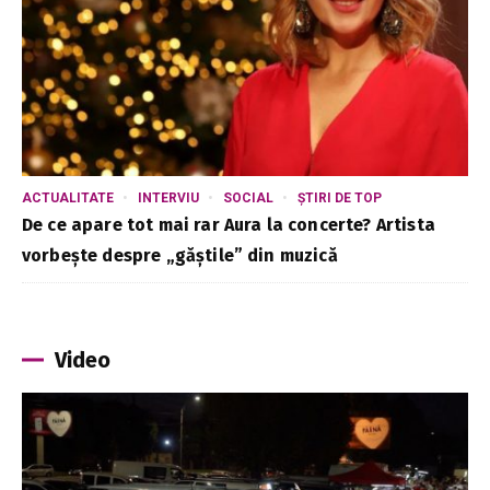
ACTUALITATE
INTERVIU
SOCIAL
ȘTIRI DE TOP
De ce apare tot mai rar Aura la concerte? Artista
vorbește despre „găștile” din muzică
Video