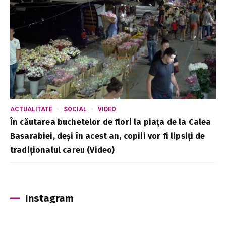
ACTUALITATE
SOCIAL
VIDEO
În căutarea buchetelor de flori la piața de la Calea
Basarabiei, deși în acest an, copiii vor fi lipsiți de
tradiționalul careu (Video)
Instagram