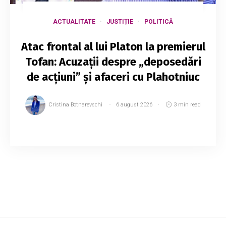
ACTUALITATE
JUSTIȚIE
POLITICĂ
Atac frontal al lui Platon la premierul
Tofan: Acuzații despre „deposedări
de acțiuni” și afaceri cu Plahotniuc
Cristina Botnarevschi
6 august 2026
3 min read
Omul de afaceri Veaceslav Platon, aflat în
Marea Britanie, unde a solicitat azil politic,
lansează acuzații la adresa premierului Vasile
Tofan. Platon susține că acesta, împreună c...