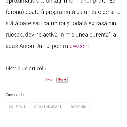
aproximativ opt unități în forma lor pliată. Ea
(drona) poate fi programată ca unitate de sine
stătătoare sau ca un roi și, odată extrasă din
rucsac, devine activă în misiunea curentă”, a
spus Anton Danici pentru
dw.com
.
Distribuie articolul:
Tweet
Cuvinte cheie:
DOI FRAȚI
DRONE MILITARE
ROMÂNIA