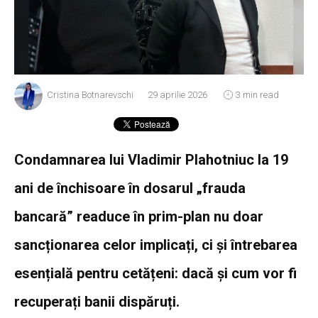
Cristina Botnarevschi
29 aprilie 2026
3 min read
Condamnarea lui Vladimir Plahotniuc la 19
ani de închisoare în dosarul „frauda
bancară” readuce în prim-plan nu doar
sancționarea celor implicați, ci și întrebarea
esențială pentru cetățeni: dacă și cum vor fi
recuperați banii dispăruți.