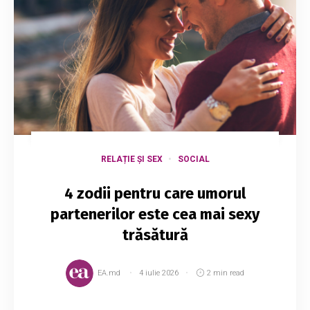
RELAȚIE ȘI SEX
SOCIAL
4 zodii pentru care umorul
partenerilor este cea mai sexy
trăsătură
EA.md
4 iulie 2026
2 min read
Persoanele care au aceste zodii iubesc