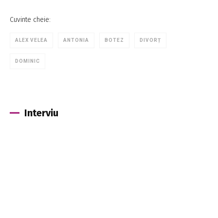
Cuvinte cheie:
ALEX VELEA
ANTONIA
BOTEZ
DIVORȚ
DOMINIC
Interviu