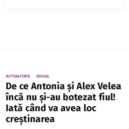
glumele bune și cel mai mult iubesc să râdă.
Așadar este normal să fie atrase de cele mai
amuzante persoane pe care le cunosc. Simțul
umor...
ACTUALITATE
SOCIAL
De ce Antonia și Alex Velea
încă nu și-au botezat fiul!
Iată când va avea loc
creștinarea