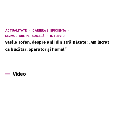
ACTUALITATE
CARIERĂ ȘI EFICIENȚĂ
DEZVOLTARE PERSONALĂ
INTERVIU
Vasile Tofan, despre anii din străinătate: „Am lucrat
ca bucătar, operator și hamal”
Video