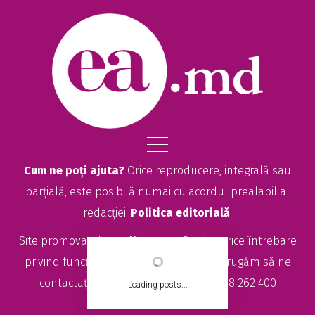
Cum ne poți ajuta?
Orice reproducere, integrală sau
parțială, este posibilă numai cu acordul prealabil al
redacției.
Politica editorială
.
Site promovat de
seolitte.com
. Pentru orice întrebare
privind funcționarea site-ului EA.md, vă rugăm să ne
contactați la
sales@ea.md
sau +373 78 262 400
Loading posts...