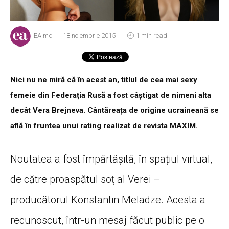
EA.md
18 noiembrie 2015
1 min read
Nici nu ne miră că în acest an, titlul de cea mai sexy
femeie din Federația Rusă a fost câștigat de nimeni alta
decât Vera Brejneva. Cântăreața de origine ucraineană se
află în fruntea unui rating realizat de revista MAXIM.
Noutatea a fost împărtășită, în spațiul virtual,
de către proaspătul soț al Verei –
producătorul Konstantin Meladze. Acesta a
recunoscut, într-un mesaj făcut public pe o