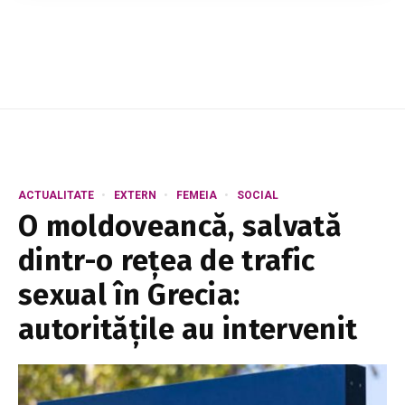
angajatorii vor putea oferi salariaților certificate
cu reduceri pentru sejururi la obiecti...
ACTUALITATE
EXTERN
FEMEIA
SOCIAL
O moldoveancă, salvată
dintr-o rețea de trafic
sexual în Grecia:
autoritățile au intervenit