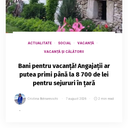
ACTUALITATE
SOCIAL
VACANȚĂ
VACANȚĂ ȘI CĂLĂTORII
Bani pentru vacanță! Angajații ar
putea primi până la 8 700 de lei
pentru sejururi în țară
Cristina Botnarevschi
7 august 2026
2 min read
În Republica Moldova a fost lansat oficial
programul „Vouchere pentru odihnă”, prin care