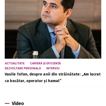
ACTUALITATE
CARIERĂ ȘI EFICIENȚĂ
DEZVOLTARE PERSONALĂ
INTERVIU
Vasile Tofan, despre anii din străinătate: „Am lucrat
ca bucătar, operator și hamal”
Video