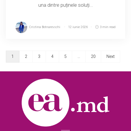
una dintre puținele soluți...
Cristina Botnarevschi
12 iunie 2026
3 min read
1
2
3
4
5
…
20
Next