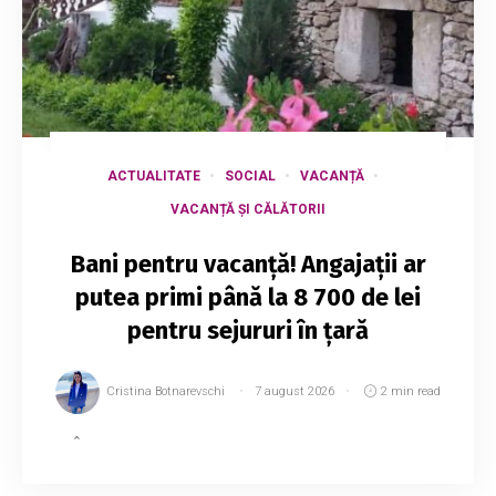
ACTUALITATE
SOCIAL
VACANȚĂ
VACANȚĂ ȘI CĂLĂTORII
Bani pentru vacanță! Angajații ar
putea primi până la 8 700 de lei
pentru sejururi în țară
Cristina Botnarevschi
7 august 2026
2 min read
În Republica Moldova a fost lansat oficial
programul „Vouchere pentru odihnă”, prin care