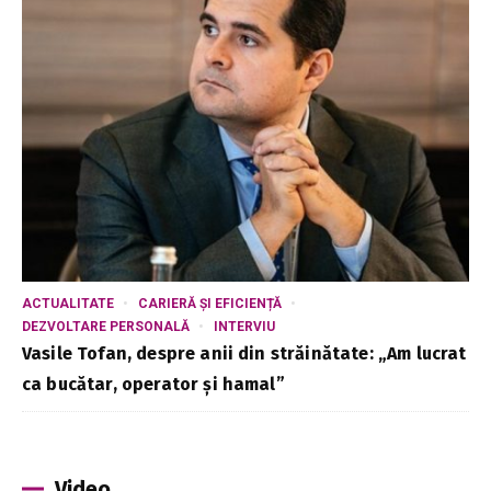
ACTUALITATE
CARIERĂ ȘI EFICIENȚĂ
DEZVOLTARE PERSONALĂ
INTERVIU
Vasile Tofan, despre anii din străinătate: „Am lucrat
ca bucătar, operator și hamal”
Video