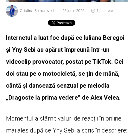
Cristina Botnarevschi
26 iunie 2025
1 min read
Internetul a luat foc după ce Iuliana Beregoi
și Yny Sebi au apărut împreună într-un
videoclip provocator, postat pe TikTok. Cei
doi stau pe o motocicletă, se țin de mână,
cântă și dansează senzual pe melodia
„Dragoste la prima vedere” de Alex Velea.
Momentul a stârnit valuri de reacții în online,
mai ales după ce Yny Sebi a scris în descriere: