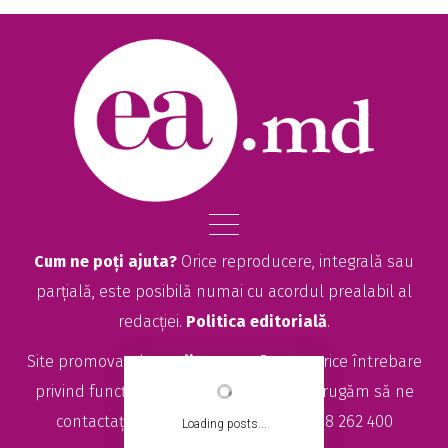
Cum ne poți ajuta?
Orice reproducere, integrală sau
parțială, este posibilă numai cu acordul prealabil al
redacției.
Politica editorială
.
Site promovat de
seolitte.com
. Pentru orice întrebare
privind funcționarea site-ului EA.md, vă rugăm să ne
contactați la
sales@ea.md
sau +373 78 262 400
Loading posts...