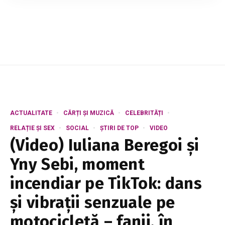
angajatorii vor putea oferi salariaților certificate
cu reduceri pentru sejururi la obiecti...
ACTUALITATE
CĂRȚI ȘI MUZICĂ
CELEBRITĂȚI
RELAȚIE ȘI SEX
SOCIAL
ȘTIRI DE TOP
VIDEO
(Video) Iuliana Beregoi și
Yny Sebi, moment
incendiar pe TikTok: dans
și vibrații senzuale pe
motocicletă – fanii, în