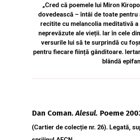
„Cred că poemele lui Miron Kiropol
dovedească – întâi de toate pentru a
recitite cu melancolia meditativă a 
neprevăzute ale vieții. Iar în cele 
versurile lui să te surprindă cu foș
pentru fiecare ființă gânditoare. Ierta
blândă epifan
Dan Coman.
Alesul.
Poeme 2003
(Cartier de colecție nr. 26). Legată, 
sprijinul AFCN