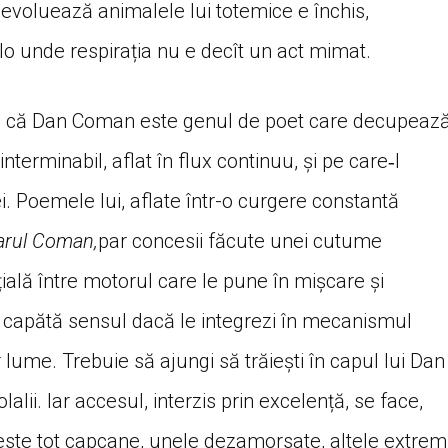
e evoluează animalele lui totemice e închis,
olo unde respirația nu e decît un act mimat.
tă că Dan Coman este genul de poet care decupeaz
nterminabil, aflat în flux continuu, și pe care‑l
ei. Poemele lui, aflate într-o curgere constantă
arul Coman,
par concesii făcute unei cutume
țială între motorul care le pune în mișcare și
e-și capătă sensul dacă le integrezi în mecanismul
r lume. Trebuie să ajungi să trăiești în capul lui Dan
lii. Iar accesul, interzis prin excelență, se face,
 peste tot capcane, unele dezamorsate, altele extrem