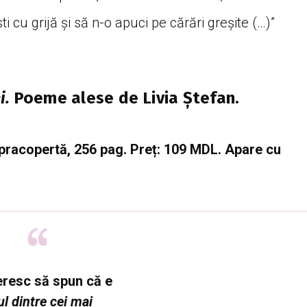
 cu grijă și să n-o apuci pe cărări greșite (…)”
i.
Poeme alese de Livia Ștefan.
supracopertă, 256 pag. Preț: 109 MDL. Apare cu
eresc să spun că e
l dintre cei mai