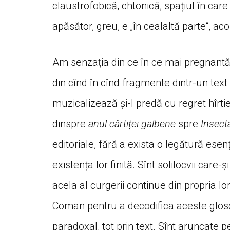
claustrofobică, chtonică, spațiul în car
apăsător, greu, e „în cealaltă parte“, ac
Am senzația din ce în ce mai pregnan
din cînd în cînd fragmente dintr-un text i
muzicalizează și-l predă cu regret hîrti
dinspre
anul cârtiței galbene
spre
Insect
editoriale, fără a exista o legătură esen
existența lor finită. Sînt solilocvii car
acela al curgerii continue din propria lo
Coman pentru a decodifica aceste glosola
paradoxal, tot prin text. Sînt aruncate