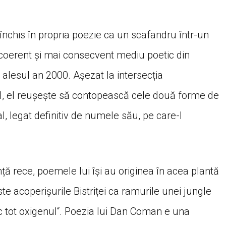
închis în propria poezie ca un scafandru într-un
 coerent și mai consecvent mediu poetic din
 alesul an 2000. Așezat la intersecția
, el reușește să contopească cele două forme de
, legat definitiv de numele său, pe care-l
 rece, poemele lui își au originea în acea plantă
te acoperișurile Bistriței ca ramurile unei jungle
esc tot oxigenul“. Poezia lui Dan Coman e una