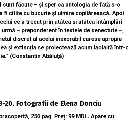
 sunt făcute – și sper ca antologia de față s-o
 fi citite cu bucurie și uimire copilărească. Apoi
celui ce a trecut prin atâtea și atâtea întâmplări
din urmă – preponderent în textele de senectute –,
netul discret al acelui inexorabil carese apropie
rea și extincția se proiectează acum laolaltă într-
ie.” (Constantin Abăluţă)
-20. Fotografii de Elena Donciu
supracopertă, 256 pag. Preț: 99 MDL. Apare cu