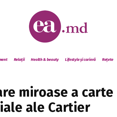
sment
Relații
Health & beauty
Lifestyle și carieră
Rețete
re miroase a carte
iale ale Cartier