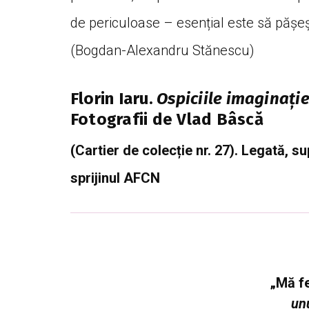
de periculoase – esențial este să pășești
(Bogdan-Alexandru Stănescu)
Florin Iaru.
Ospiciile imaginație
Fotografii de Vlad Bâscă
(Cartier de colecție nr. 27). Legată, 
sprijinul AFCN
„Mă f
unu