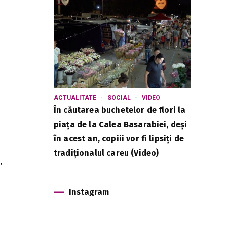
ACTUALITATE
SOCIAL
VIDEO
În căutarea buchetelor de flori la
piața de la Calea Basarabiei, deși
în acest an, copiii vor fi lipsiți de
tradiționalul careu (Video)
,
Instagram