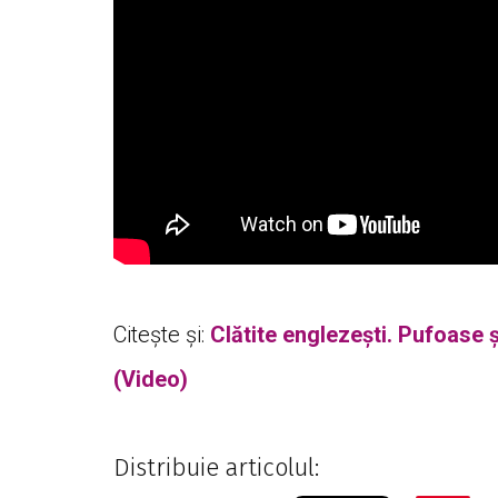
Citește și:
Clătite englezești. Pufoase 
(Video)
Distribuie articolul: