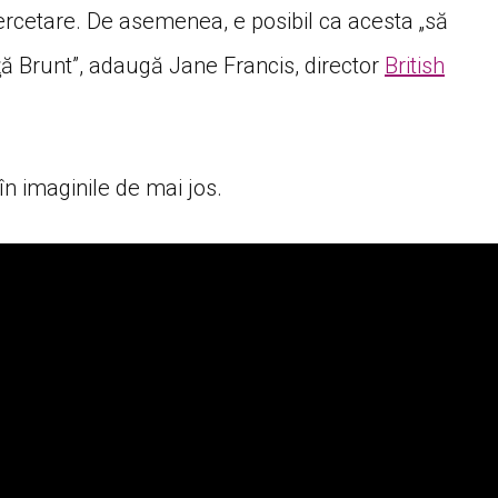
cercetare. De asemenea, e posibil ca acesta „să
 Brunt”, adaugă Jane Francis, director
British
n imaginile de mai jos.