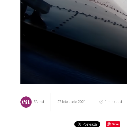
EA.md
27 februarie 2021
1 min read
Save