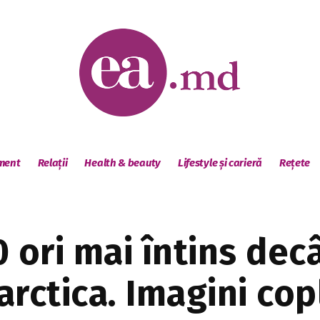
sment
Relații
Health & beauty
Lifestyle și carieră
Rețete
 ori mai întins decâ
rctica. Imagini cop