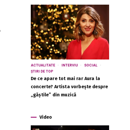
o
ACTUALITATE
INTERVIU
SOCIAL
ȘTIRI DE TOP
De ce apare tot mai rar Aura la
concerte? Artista vorbește despre
„găștile” din muzică
Video