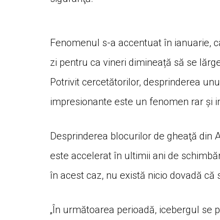
Fenomenul s-a accentuat în ianuarie, câ
zi pentru ca vineri dimineață să se lăr
Potrivit cercetătorilor, desprinderea un
impresionante este un fenomen rar și i
Desprinderea blocurilor de gheaţă din A
este accelerat în ultimii ani de schimbăr
în acest caz, nu există nicio dovadă că s
„În următoarea perioadă, icebergul se 