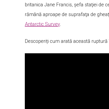
britanica Jane Francis, şefa staţiei de 
rămână aproape de suprafaţa de gheaţă
Antarctic Survey
.
Descoperiți cum arată această ruptură î