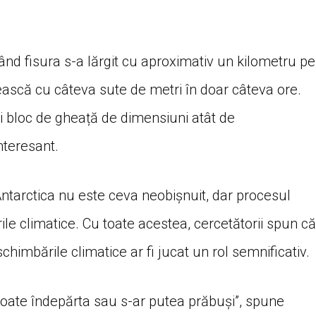
nd fisura s-a lărgit cu aproximativ un kilometru pe
gească cu câteva sute de metri în doar câteva ore.
ui bloc de gheață de dimensiuni atât de
nteresant.
ntarctica nu este ceva neobişnuit, dar procesul
ile climatice. Cu toate acestea, cercetătorii spun că
chimbările climatice ar fi jucat un rol semnificativ.
poate îndepărta sau s-ar putea prăbuşi”, spune