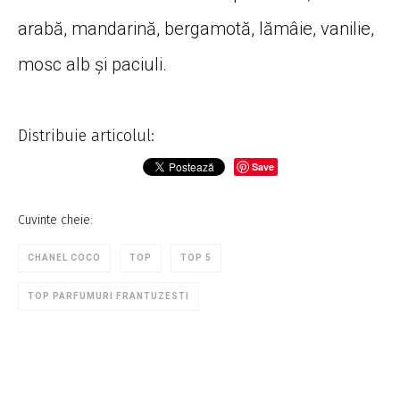
arabă, mandarină, bergamotă, lămâie, vanilie,
mosc alb și paciuli.
Distribuie articolul:
Save
Cuvinte cheie:
CHANEL COCO
TOP
TOP 5
TOP PARFUMURI FRANTUZESTI