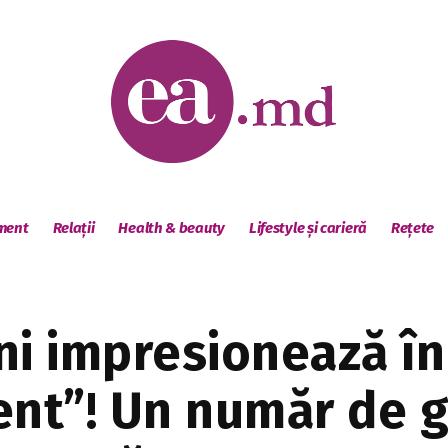
sment
Relații
Health & beauty
Lifestyle și carieră
Rețete
ni impresionează în
ent”! Un număr de g