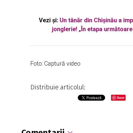
Vezi și:
Un tânăr din Chișinău a im
jonglerie! „În etapa următoare
Foto: Captură video
Distribuie articolul:
Save
Comentarii