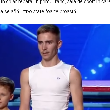
un că ar repara, în primul rând, sala de sport în car
 se află într-o stare foarte proastă.