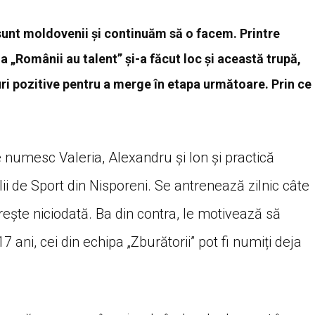
sunt moldovenii și continuăm să o facem. Printre
la „Românii au talent” și-a făcut loc și această trupă,
uri pozitive pentru a merge în etapa următoare. Prin ce
 numesc Valeria, Alexandru și Ion și practică
ii de Sport din Nisporeni. Se antrenează zilnic câte
prește niciodată. Ba din contra, le motivează să
 ani, cei din echipa „Zburătorii” pot fi numiți deja