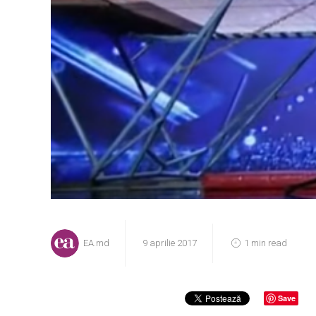
EA.md
9 aprilie 2017
1 min read
Save