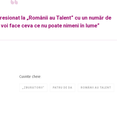
presionat la „Românii au Talent” cu un număr de
 voi face ceva ce nu poate nimeni în lume”
Cuvinte cheie:
„ZBURĂTORII”
PATRU DE DA
ROMÂNII AU TALENT