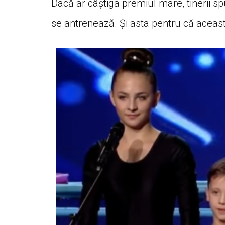
Dacă ar câștiga premiul mare, tinerii sp
se antrenează. Și asta pentru că aceasta