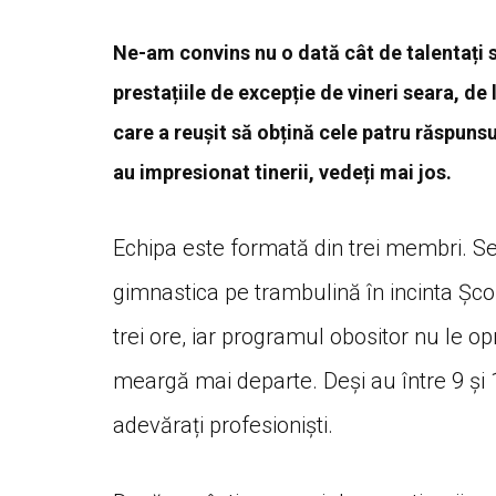
Ne-am convins nu o dată cât de talentați 
prestațiile de excepție de vineri seara, de 
care a reușit să obțină cele patru răspuns
au impresionat tinerii, vedeți mai jos.
Echipa este formată din trei membri. Se
gimnastica pe trambulină în incinta Școl
trei ore, iar programul obositor nu le o
meargă mai departe. Deși au între 9 și 17
adevărați profesioniști.