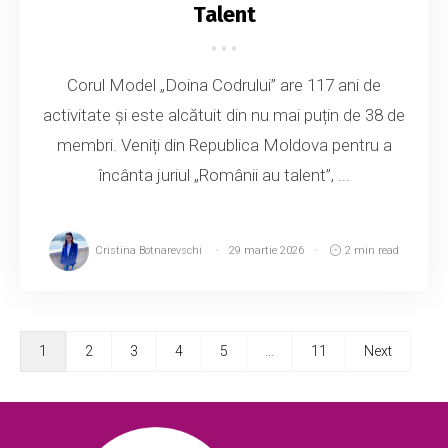
Talent
Corul Model „Doina Codrului” are 117 ani de
activitate și este alcătuit din nu mai puțin de 38 de
membri. Veniți din Republica Moldova pentru a
încânta juriul „Românii au talent”, ...
Cristina Botnarevschi
29 martie 2026
2 min read
1
2
3
4
5
…
11
Next