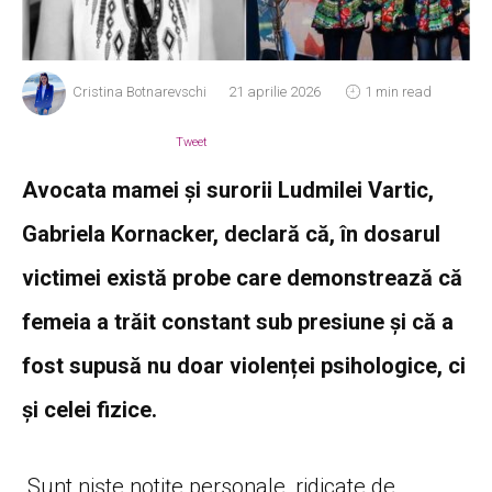
Cristina Botnarevschi
21 aprilie 2026
1 min read
Tweet
Avocata mamei și surorii Ludmilei Vartic,
Gabriela Kornacker, declară că, în dosarul
victimei există probe care demonstrează că
femeia a trăit constant sub presiune și că a
fost supusă nu doar violenței psihologice, ci
și celei fizice.
„Sunt niște notițe personale, ridicate de