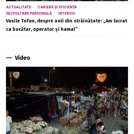
ACTUALITATE
CARIERĂ ȘI EFICIENȚĂ
DEZVOLTARE PERSONALĂ
INTERVIU
Vasile Tofan, despre anii din străinătate: „Am lucrat
ca bucătar, operator și hamal”
Video