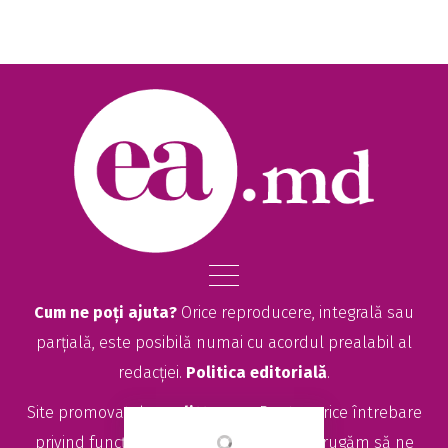
Cum ne poți ajuta?
Orice reproducere, integrală sau
parțială, este posibilă numai cu acordul prealabil al
redacției.
Politica editorială
.
Site promovat de
seolitte.com
. Pentru orice întrebare
privind funcționarea site-ului EA.md, vă rugăm să ne