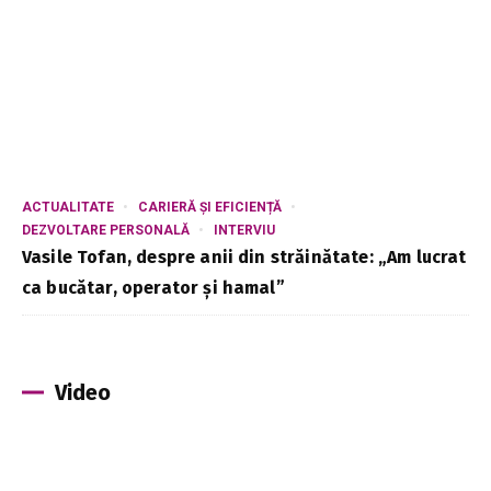
ACTUALITATE
CARIERĂ ȘI EFICIENȚĂ
DEZVOLTARE PERSONALĂ
INTERVIU
Vasile Tofan, despre anii din străinătate: „Am lucrat
ca bucătar, operator și hamal”
Video