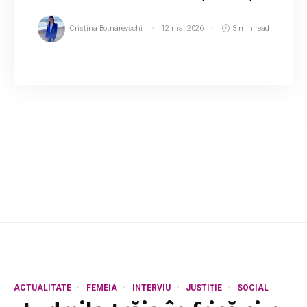
Cristina Botnarevschi
12 mai 2026
3 min read
Vineri, 8 mai 2026, în prima semifinală live
Românii au talent, Adriana Babin a oferit o
interpretare senzațională, la nai, a compoziției
lui Vivaldi, scrie protv.ro. ...
ACTUALITATE
FEMEIA
INTERVIU
JUSTIȚIE
SOCIAL