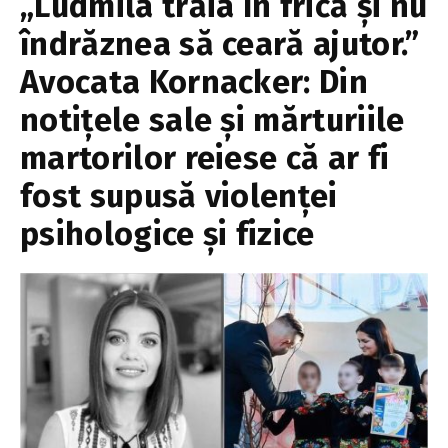
„Ludmila trăia în frică și nu
îndrăznea să ceară ajutor.”
Avocata Kornacker: Din
notițele sale și mărturiile
martorilor reiese că ar fi
fost supusă violenței
psihologice și fizice