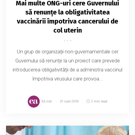
Mai multe ONG-uri cere Guvernului
să renunțe la obligativitatea
vaccinării împotriva cancerului de
col uterin
Un grup de organizații non-guvernamentale cer
Guvernului să renunțe la un proiect care prevede
introducerea obligativității de a administra vaccinul
împotriva virusului care provoa...
EA.md
31 iulie 2019
2 min read