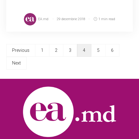
EA.md
29 decembrie 2018
1 min read
Previous
1
2
3
4
5
6
Next