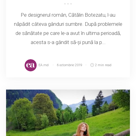
Pe designerul român, Cătălin Botezatu, l-au
năpădit câteva gânduri sumbre. După problemele
de sănătate pe care le-a avut în ultima perioadă,
acesta s-a gândit să-și pună la p...
EA.md
6 octombrie 2019
2 min read