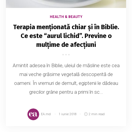
HEALTH & BEAUTY
Terapia menţionată chiar şi în Biblie.
Ce este “aurul lichid”. Previne o
mulţime de afecţiuni
Amintit adesea în Biblie, uleiul de măsline este cea
mai veche grăsime vegetală descoperită de
oameni. În vremuri de demult, egiptenii le dădeau
grecilor grâne pentru a primi în sc...
EA.md
1 iunie 2018
2 min read