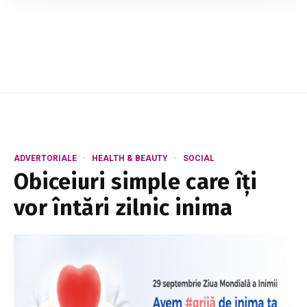
Psihologilor, o instituție prevăzută în cadrul
implementării Legii privind exercitarea profe...
ADVERTORIALE
HEALTH & BEAUTY
SOCIAL
Obiceiuri simple care îți
vor întări zilnic inima