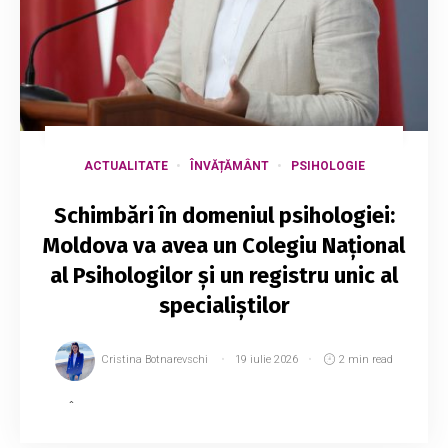
ACTUALITATE
ÎNVĂȚĂMÂNT
PSIHOLOGIE
Schimbări în domeniul psihologiei:
Moldova va avea un Colegiu Național
al Psihologilor și un registru unic al
specialiștilor
Cristina Botnarevschi
19 iulie 2026
2 min read
În Republica Moldova a fost inițiat oficial
procesul de creare a Colegiului Național al