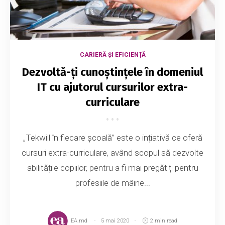
CARIERĂ ȘI EFICIENȚĂ
Dezvoltă-ți cunoștințele în domeniul
IT cu ajutorul cursurilor extra-
curriculare
„Tekwill în fiecare școală” este o ințiativă ce oferă
cursuri extra-curriculare, având scopul să dezvolte
abilitățile copiilor, pentru a fi mai pregătiți pentru
profesiile de mâine...
EA.md
5 mai 2020
2 min read