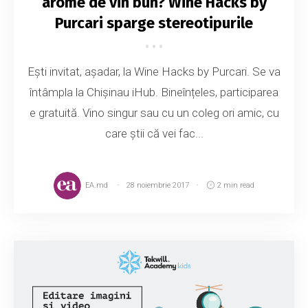
arome de vin bun? Wine Hacks by
Purcari sparge stereotipurile
Ești invitat, așadar, la Wine Hacks by Purcari. Se va
întâmpla la Chișinau iHub. Bineînțeles, participarea
e gratuită. Vino singur sau cu un coleg ori amic, cu
care știi că vei fac...
EA.md
28 noiembrie 2017
2 min read