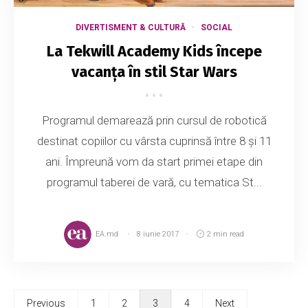
DIVERTISMENT & CULTURĂ
SOCIAL
La Tekwill Academy Kids începe
vacanța în stil Star Wars
Programul demarează prin cursul de robotică
destinat copiilor cu vârsta cuprinsă între 8 și 11
ani. Împreună vom da start primei etape din
programul taberei de vară, cu tematica St...
EA.md
8 iunie 2017
2 min read
Previous
1
2
3
4
Next