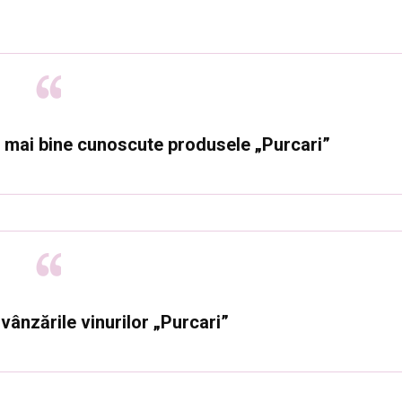
u mai bine cunoscute produsele „Purcari”
ânzările vinurilor „Purcari”