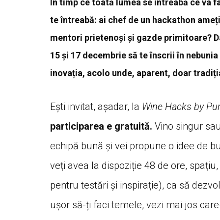
În timp ce toată lumea se întreabă ce va f
te întreabă: ai chef de un hackathon ameți
mentori prietenoși și gazde primitoare? Da
15 și 17 decembrie să te înscrii în nebunia
inovația, acolo unde, aparent, doar tradiți
Ești invitat, așadar, la
Wine Hacks by Pur
participarea e gratuită.
Vino singur sau 
echipă bună și vei propune o idee de bu
veți avea la dispoziție 48 de ore, spațiu
pentru testări și inspirație), ca să dezvolt
ușor să-ți faci temele, vezi mai jos car