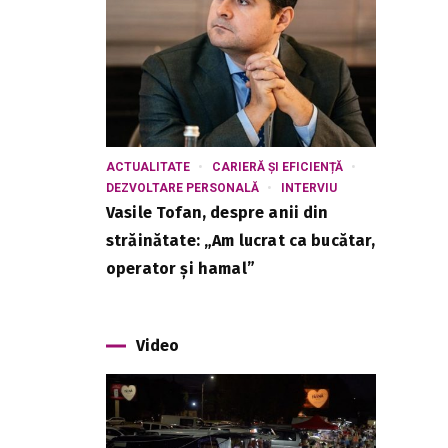
ACTUALITATE
CARIERĂ ȘI EFICIENȚĂ
DEZVOLTARE PERSONALĂ
INTERVIU
Vasile Tofan, despre anii din
străinătate: „Am lucrat ca bucătar,
operator și hamal”
Video