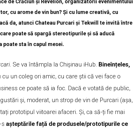
ace de Crăciun și Revelion, organizatorii evenimentului
tor, cu arome de vin bun? Și cu lume creativă, cu
că da, atunci Chateau Purcari și Tekwill te invită între
 care poate să spargă stereotipurile și să aducă
a poate sta în capul mesei.
cari
. Se va întâmpla la Chișinau iHub.
Bineînțeles,
cu un coleg ori amic, cu care știi că vei face o
siness ce poate să ia foc. Dacă e votată de public,
, gustări și, moderat, un strop de vin de Purcari (așa,
ați prototipul viitoarei afaceri. Și, ca să-ți fie mai
e-s
așteptările față de produsele/prototipurile ce