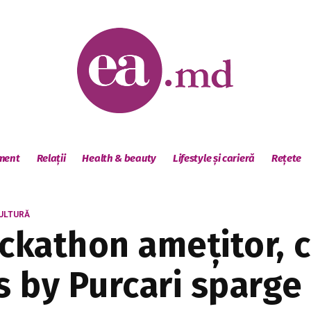
sment
Relații
Health & beauty
Lifestyle și carieră
Rețete
ULTURĂ
ackathon amețitor, 
 by Purcari sparge 