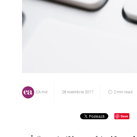
EA.md
28 noiembrie 2017
2 min read
Save