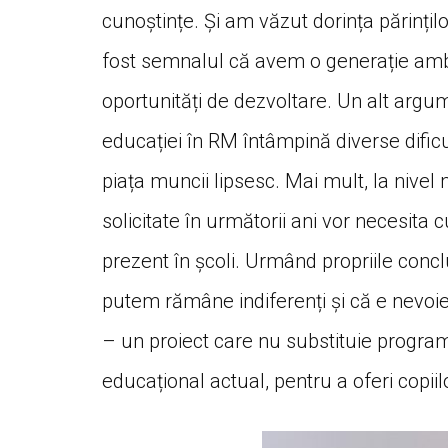
cunoștințe. Și am văzut dorința părințilo
fost semnalul că avem o generație ambiți
oportunități de dezvoltare. Un alt argu
educației în RM întâmpină diverse dificul
piața muncii lipsesc. Mai mult, la nivel 
solicitate în următorii ani vor necesita c
prezent în școli. Urmând propriile concl
putem rămâne indiferenți și că e nevoi
– un proiect care nu substituie progra
educațional actual, pentru a oferi copiilo