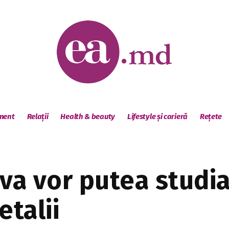
sment
Relații
Health & beauty
Lifestyle și carieră
Rețete
va vor putea studia
etalii