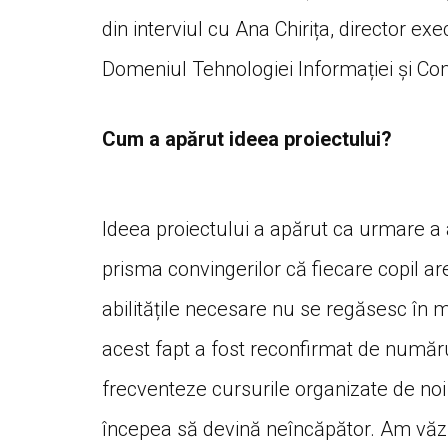
din interviul cu Ana Chirița, director ex
Domeniul Tehnologiei Informației și Com
Cum a apărut ideea proiectului?
Ideea proiectului a apărut ca urmare a ac
prisma convingerilor că fiecare copil ar
abilitățile necesare nu se regăsesc în ma
acest fapt a fost reconfirmat de numărul
frecventeze cursurile organizate de noi 
începea să devină neîncăpător. Am văz