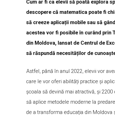
Cum ar fi ca elevii să poată explora sp
descopere că matematica poate fi chia
să creeze aplicații mobile sau să gân
acestea vor fi posibile în curând prin
din Moldova, lansat de Centrul de Exc
să răspundă necesităților de cunoașter
Astfel, până în anul 2022, elevii vor avea
care le vor oferi abilități practice și apl
școala să devină mai atractivă, și 2200
să aplice metodele moderne la predarea
de a transforma educația din Moldova și