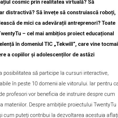
ațiul cosmic prin realitatea virtuală? Să
r distractivă? Să învețe să construiască roboți,
dească de mici ca adevărații antreprenori? Toate
 TwentyTu – cel mai ambițios proiect educațional
elență în domeniul TIC „Tekwill”, care vine tocmai
e a copiilor și adolescenților de astăzi
 posibilitatea să participe la cursuri interactive,
icabile în peste 10 domenii ale viitorului. Iar pentru c
 de profesori vor beneficia de instruire despre cum
 materiilor. Despre ambițiile proiectului TwentyTu
 cum puteți contribui la dezvoltarea acestuia aflaț