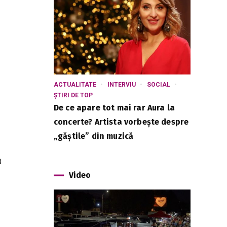
ACTUALITATE
INTERVIU
SOCIAL
ȘTIRI DE TOP
De ce apare tot mai rar Aura la
concerte? Artista vorbește despre
„găștile” din muzică
a
Video
i