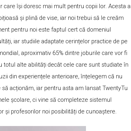
r care își doresc mai mult pentru copii lor. Acesta a
oasă și plină de vise, iar noi trebui să le creăm
ment pentru noi este faptul cert că domeniul
tăți, iar studiile adaptate cerințelor practice de pe
mondial, aproximativ 65% dintre joburile care vor fi
u totul alte abilități decât cele care sunt studiate în
uzii din experiențele anterioare, înțelegem că nu
e să acționăm, iar pentru asta am lansat TwentyTu
mele școlare, ci vine să completeze sistemul
r și profesorilor noi posibilități de cunoaștere.