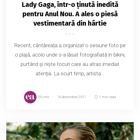
Lady Gaga, într-o ținută inedită
pentru Anul Nou. A ales o piesă
vestimentară din hârtie
Recent, cântăreața a organizat o sesiune foto pe
o plajă, acolo unde s-a lăsat fotografiată în bikini,
purtând și niște tocuri care au atras imediat
atenția. La scurt timp, artista...
EA.md
16 decembrie 2017
1 min read