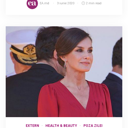
EA.md
3 iunie 2020
2 min read
EXTERN
HEALTH & BEAUTY
POZA ZILEI