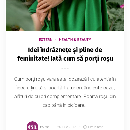
EXTERN
HEALTH & BEAUTY
Idei îndrăznețe și pline de
feminitate! Iată cum să porți roșu
Cum porți roșu vara asta: dozează-l cu atenție în
fiecare ținută si poartă-l, atunci când este cazul,
alături de culori complementare. Poartă roșu din
cap până în picioare...
EA.md
20 iulie 2017
1 min read