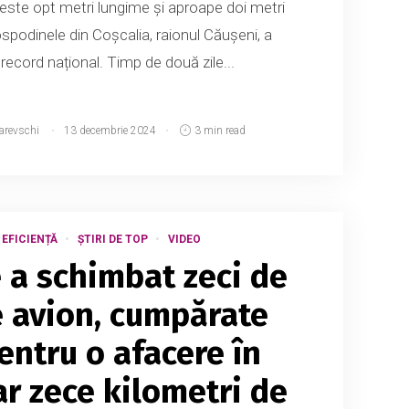
peste opt metri lungime și aproape doi metri
spodinele din Coșcalia, raionul Căușeni, a
 record național. Timp de două zile...
arevschi
13 decembrie 2024
3 min read
 EFICIENȚĂ
ȘTIRI DE TOP
VIDEO
 a schimbat zeci de
e avion, cumpărate
entru o afacere în
ar zece kilometri de