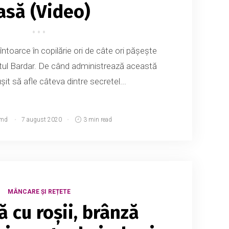
asă (Video)
întoarce în copilărie ori de câte ori pășește
satul Bardar. De când administrează această
șit să afle câteva dintre secretel...
.md
7 august 2020
3 min read
MÂNCARE ȘI REȚETE
ă cu roșii, brânză