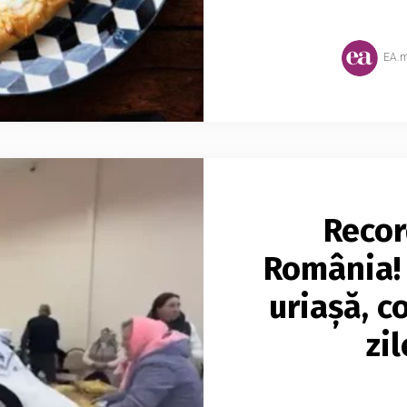
EA.
Recor
România! 
uriașă, c
zi