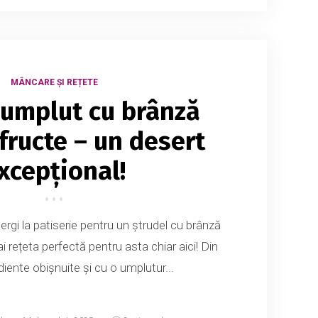
MÂNCARE ȘI REȚETE
 umplut cu brânză
 fructe – un desert
xcepțional!
rgi la patiserie pentru un ștrudel cu brânză
ai rețeta perfectă pentru asta chiar aici! Din
iente obișnuite și cu o umplutur...