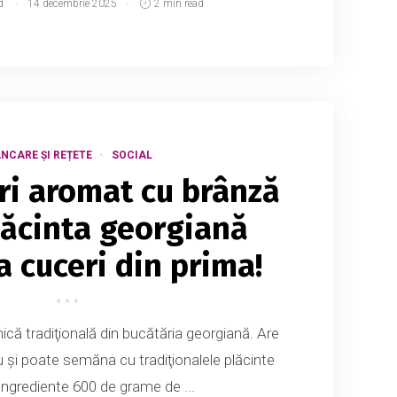
d
14 decembrie 2025
2 min read
NCARE ȘI REȚETE
SOCIAL
i aromat cu brânză
plăcinta georgiană
a cuceri din prima!
ică tradiţională din bucătăria georgiană. Are
u şi poate semăna cu tradiţionalele plăcinte
 Ingrediente 600 de grame de ...