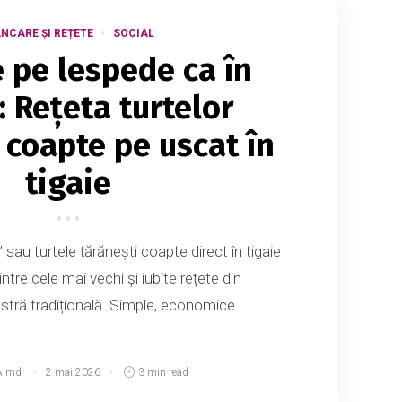
NCARE ȘI REȚETE
SOCIAL
e pe lespede ca în
: Rețeta turtelor
 coapte pe uscat în
tigaie
 sau turtele țărănești coapte direct în tigaie
ntre cele mai vechi și iubite rețete din
ră tradițională. Simple, economice ...
A.md
2 mai 2026
3 min read