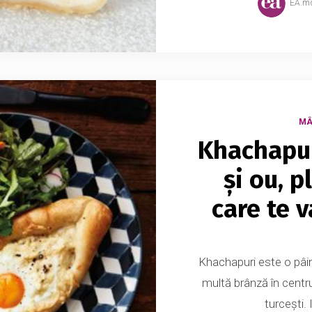
EA.m
MÂ
Khachapur
și ou, 
care te v
Khachapuri este o pâin
multă brânză în centr
turceşti.