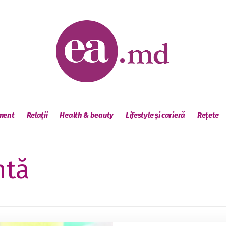
sment
Relații
Health & beauty
Lifestyle și carieră
Rețete
ntă