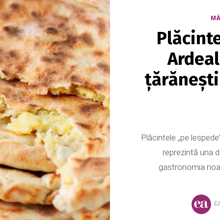
MÂ
Plăcint
Ardeal
țărănești
Plăcintele „pe lespede”
reprezintă una di
gastronomia noast
E