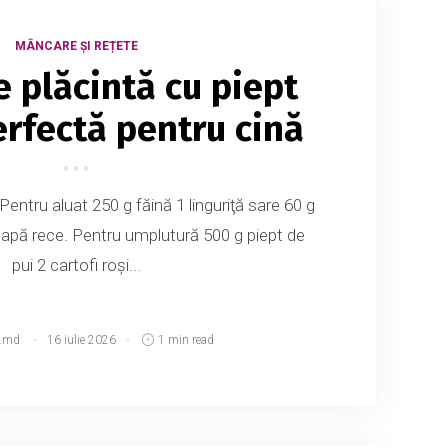
MÂNCARE ȘI REȚETE
e plăcintă cu piept
erfectă pentru cină
 Pentru aluat 250 g făină 1 linguriţă sare 60 g
apă rece. Pentru umplutură 500 g piept de
pui 2 cartofi roşi...
.md
16 iulie 2026
1 min read