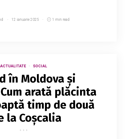
md
12 ianuarie 2025
1 min read
ACTUALITATE
SOCIAL
d în Moldova și
Cum arată plăcinta
oaptă timp de două
le la Coșcalia