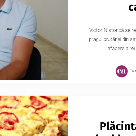
c
Victor Nistorică se re
pragul brutăriei din 
afacere a reu
EA
Plăcint