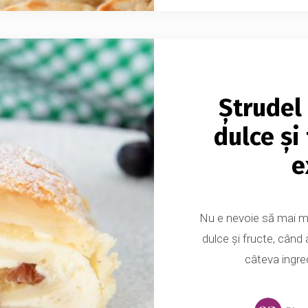
Ștrudel
dulce și
e
Nu e nevoie să mai me
dulce și fructe, când 
câteva ingred