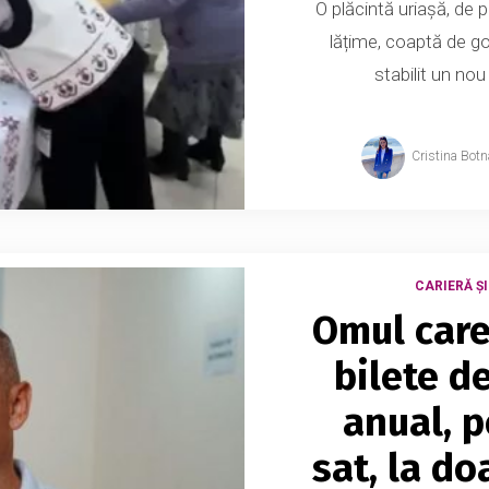
O plăcintă uriașă, de 
lățime, coaptă de go
stabilit un nou
Cristina Botn
CARIERĂ ȘI
Omul care
bilete d
anual, p
sat, la do