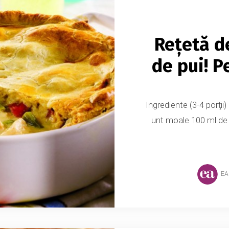
Rețetă d
de pui! P
Ingrediente (3-4 porţii)
unt moale 100 ml de 
EA