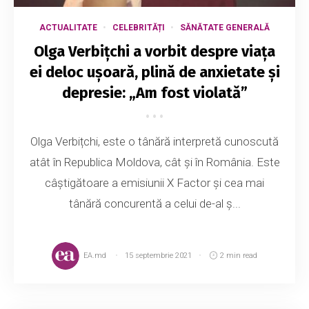
ACTUALITATE
CELEBRITĂȚI
SĂNĂTATE GENERALĂ
Olga Verbițchi a vorbit despre viața
ei deloc ușoară, plină de anxietate și
depresie: „Am fost violată”
Olga Verbițchi, este o tânără interpretă cunoscută
atât în Republica Moldova, cât și în România. Este
câștigătoare a emisiunii X Factor și cea mai
tânără concurentă a celui de-al ș...
EA.md
15 septembrie 2021
2 min read