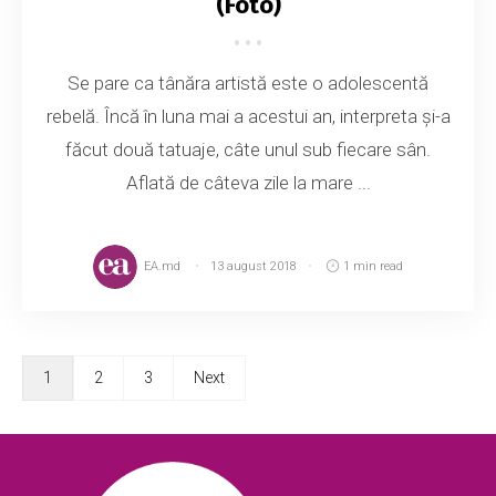
(Foto)
Se pare ca tânăra artistă este o adolescentă
rebelă. Încă în luna mai a acestui an, interpreta şi-a
făcut două tatuaje, câte unul sub fiecare sân.
Aflată de câteva zile la mare ...
EA.md
13 august 2018
1 min read
1
2
3
Next