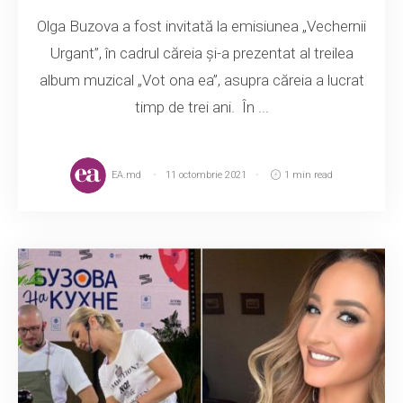
Olga Buzova a fost invitată la emisiunea „Vechernii
Urgant”, în cadrul căreia și-a prezentat al treilea
album muzical „Vot ona ea”, asupra căreia a lucrat
timp de trei ani. În ...
EA.md
11 octombrie 2021
1 min read