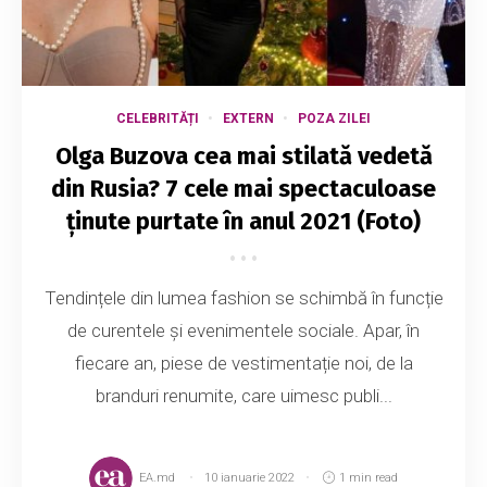
CELEBRITĂȚI
EXTERN
POZA ZILEI
Olga Buzova cea mai stilată vedetă
din Rusia? 7 cele mai spectaculoase
ținute purtate în anul 2021 (Foto)
Tendințele din lumea fashion se schimbă în funcție
de curentele și evenimentele sociale. Apar, în
fiecare an, piese de vestimentație noi, de la
branduri renumite, care uimesc publi...
EA.md
10 ianuarie 2022
1 min read