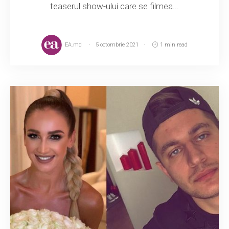
teaserul show-ului care se filmea...
EA.md
5 octombrie 2021
1 min read