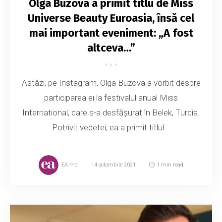
Olga Buzova a primit titlu de Miss
Universe Beauty Euroasia, însă cel
mai important eveniment: „A fost
altceva…”
Astăzi, pe Instagram, Olga Buzova a vorbit despre
participarea ei la festivalul anual Miss
International, care s-a desfășurat în Belek, Turcia.
Potrivit vedetei, ea a primit titlul...
EA.md
14 octombrie 2021
1 min read