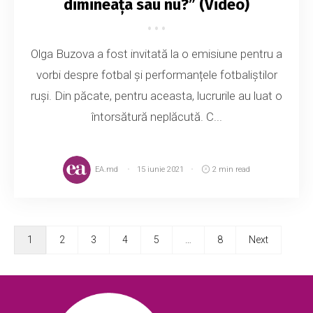
dimineața sau nu?” (Video)
Olga Buzova a fost invitată la o emisiune pentru a
vorbi despre fotbal și performanțele fotbaliștilor
ruși. Din păcate, pentru aceasta, lucrurile au luat o
întorsătură neplăcută. C...
EA.md
15 iunie 2021
2 min read
1
2
3
4
5
…
8
Next