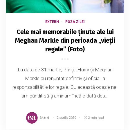
EXTERN
POZA ZILEI
Cele mai memorabile ținute ale lui
Meghan Markle din perioada „vieții
regale” (Foto)
La data de 31 martie, Prințul Harry și Meghan
Markle au renunțat definitiv și oficial la
responsabilitățile lor regale. Cu această ocazie ne-
am gândit să-ți amintim încă o dată des...
EA.md
2 aprilie 2020
2 min read