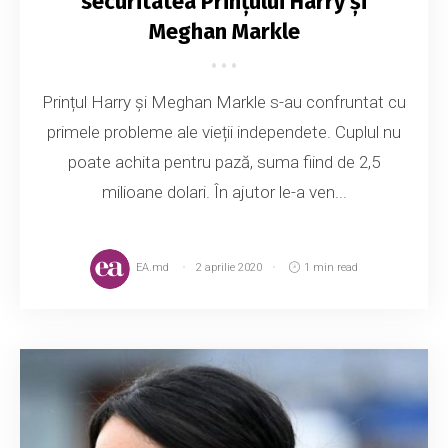
securitatea Prințului Harry și
Meghan Markle
Prințul Harry și Meghan Markle s-au confruntat cu
primele probleme ale vieții independete. Cuplul nu
poate achita pentru pază, suma fiind de 2,5
milioane dolari. În ajutor le-a ven...
EA.md
2 aprilie 2020
1 min read