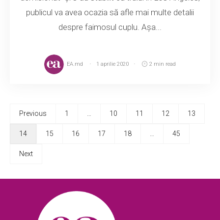
publicul va avea ocazia să afle mai multe detalii
despre faimosul cuplu. Așa...
EA.md
1 aprilie 2020
2 min read
Previous
1
…
10
11
12
13
14
15
16
17
18
…
45
Next