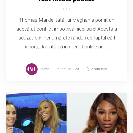
Thomas Markle, tatăl lui Meghan a pornit un
adevărat conflict împotriva fiicei sale! Acesta a
acuzat-o în nenumărate rânduri de faptul că-l
ignoră, dar iată că în mediul online au ...
EA.md
21 aprilie 2020
2 min read