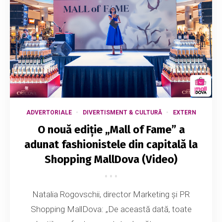
ADVERTORIALE
DIVERTISMENT & CULTURĂ
EXTERN
O nouă ediție „Mall of Fame” a
adunat fashionistele din capitală la
Shopping MallDova (Video)
Natalia Rogovschii, director Marketing și PR
Shopping MallDova: „De această dată, toate