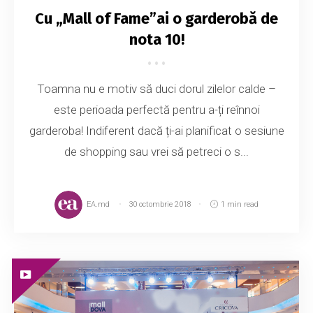
Cu „Mall of Fame”ai o garderobă de
nota 10!
Toamna nu e motiv să duci dorul zilelor calde –
este perioada perfectă pentru a-ți reînnoi
garderoba! Indiferent dacă ți-ai planificat o sesiune
de shopping sau vrei să petreci o s...
EA.md
30 octombrie 2018
1 min read