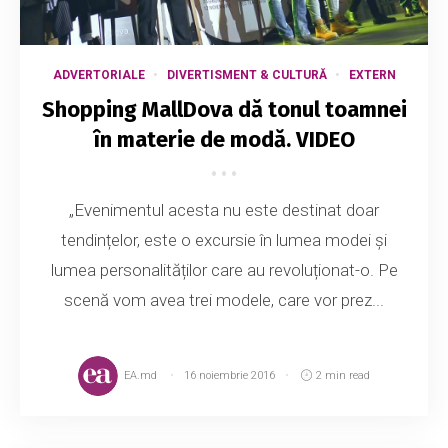
ADVERTORIALE
DIVERTISMENT & CULTURĂ
EXTERN
Shopping MallDova dă tonul toamnei
în materie de modă. VIDEO
„Evenimentul acesta nu este destinat doar
tendințelor, este o excursie în lumea modei și
lumea personalităților care au revoluționat-o. Pe
scenă vom avea trei modele, care vor prez...
EA.md
16 noiembrie 2016
2 min read