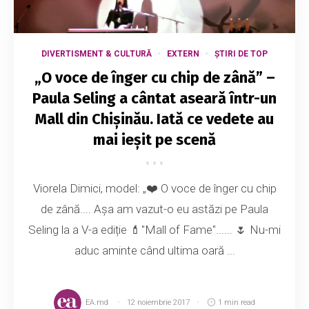
DIVERTISMENT & CULTURĂ
EXTERN
ȘTIRI DE TOP
„O voce de înger cu chip de zână” –
Paula Seling a cântat aseară într-un
Mall din Chișinău. Iată ce vedete au
mai ieșit pe scenă
Viorela Dimici, model: „❤️ O voce de înger cu chip
de zână.... Așa am vazut-o eu astăzi pe Paula
Seling la a V-a ediție 💄"Mall of Fame"...... 🌷 Nu-mi
aduc aminte când ultima oară ...
EA.md
12 noiembrie 2017
1 min read