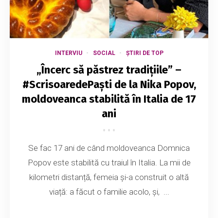
INTERVIU
SOCIAL
ȘTIRI DE TOP
„Încerc să păstrez tradițiile” –
#ScrisoaredePaști de la Nika Popov,
moldoveanca stabilită în Italia de 17
ani
Se fac 17 ani de când moldoveanca Domnica
Popov este stabilită cu traiul în Italia. La mii de
kilometri distanță, femeia și-a construit o altă
viață: a făcut o familie acolo, și, ...