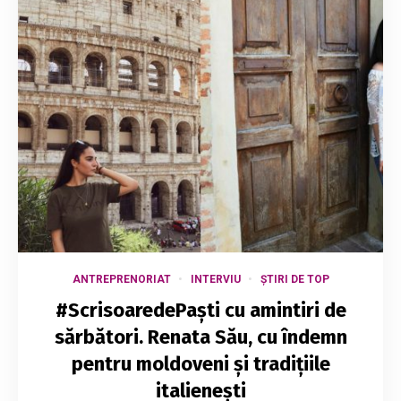
ANTREPRENORIAT
INTERVIU
ȘTIRI DE TOP
#ScrisoaredePaști cu amintiri de
sărbători. Renata Său, cu îndemn
pentru moldoveni și tradițiile
italienești