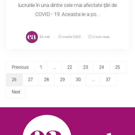
lucrurile în una dintre cele mai afectate țări de
COVID - 19. Aceasta le-a po...
EA.md
12 martie 2020
2 min read
Previous
1
…
22
23
24
25
26
27
28
29
30
…
37
Next