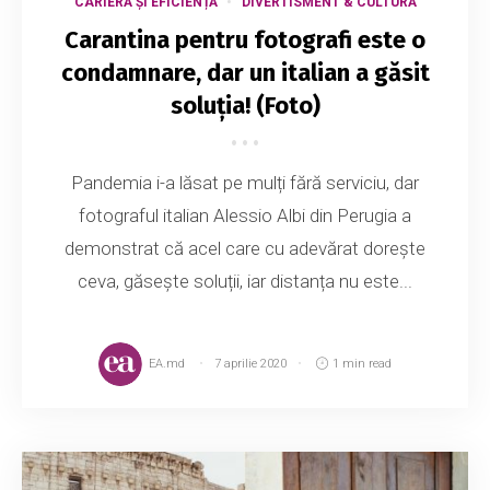
CARIERĂ ȘI EFICIENȚĂ
DIVERTISMENT & CULTURĂ
Carantina pentru fotografi este o
condamnare, dar un italian a găsit
soluția! (Foto)
Pandemia i-a lăsat pe mulți fără serviciu, dar
fotograful italian Alessio Albi din Perugia a
demonstrat că acel care cu adevărat dorește
ceva, găsește soluții, iar distanța nu este...
EA.md
7 aprilie 2020
1 min read