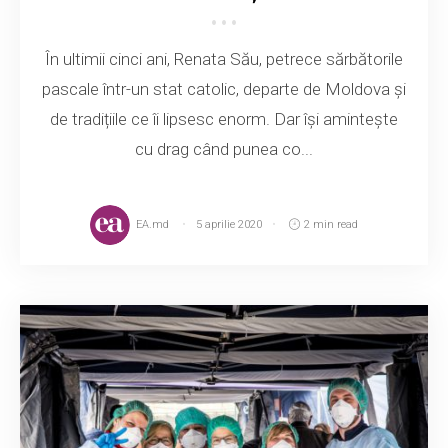
În ultimii cinci ani, Renata Său, petrece sărbătorile
pascale într-un stat catolic, departe de Moldova și
de tradițiile ce îi lipsesc enorm. Dar își amintește
cu drag când punea co...
EA.md
5 aprilie 2020
2 min read