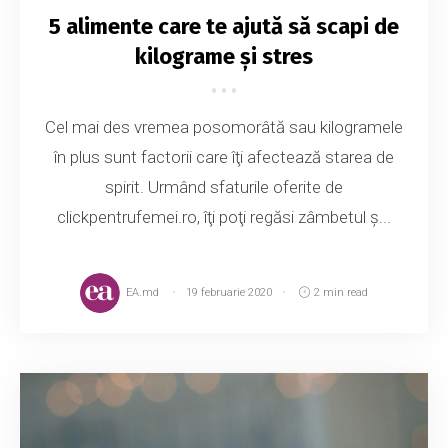
5 alimente care te ajută să scapi de
kilograme și stres
Cel mai des vremea posomorâtă sau kilogramele
în plus sunt factorii care îţi afectează starea de
spirit. Urmând sfaturile oferite de
clickpentrufemei.ro, îţi poţi regăsi zâmbetul ş...
EA.md
19 februarie 2020
2 min read