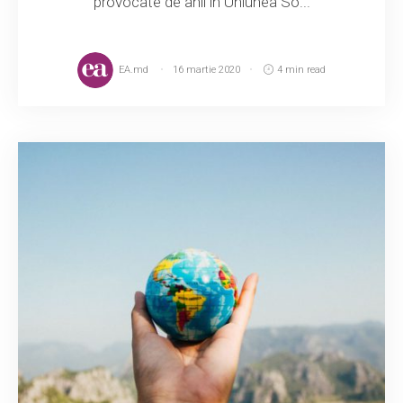
provocate de anii în Uniunea So...
EA.md
16 martie 2020
4 min read