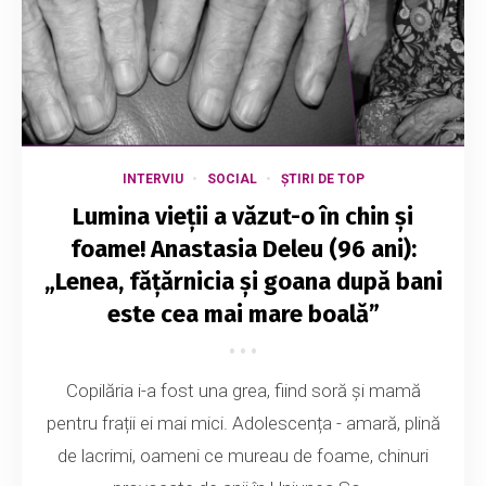
INTERVIU
SOCIAL
ȘTIRI DE TOP
Lumina vieții a văzut-o în chin și
foame! Anastasia Deleu (96 ani):
„Lenea, fățărnicia și goana după bani
este cea mai mare boală”
Copilăria i-a fost una grea, fiind soră și mamă
pentru frații ei mai mici. Adolescența - amară, plină
de lacrimi, oameni ce mureau de foame, chinuri