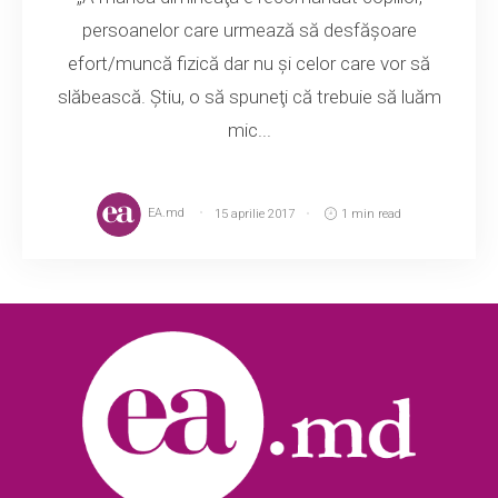
persoanelor care urmează să desfăşoare
efort/muncă fizică dar nu şi celor care vor să
slăbească. Ştiu, o să spuneţi că trebuie să luăm
mic...
EA.md
15 aprilie 2017
1 min read